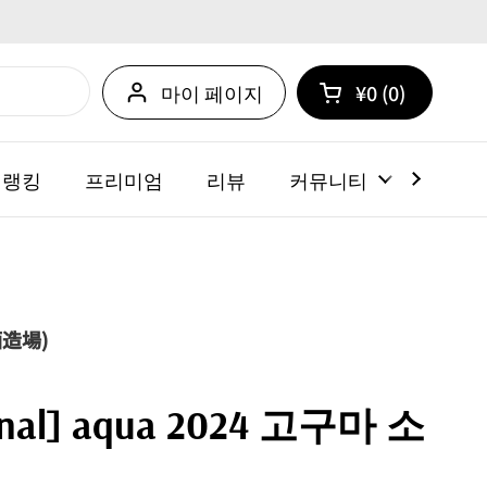
마이 페이지
¥0
0
카트 열기
쇼핑 카트 총계:
카트 내에 제품
 랭킹
프리미엄
리뷰
커뮤니티
뉴스
造場)
tional] aqua 2024 고구마 소