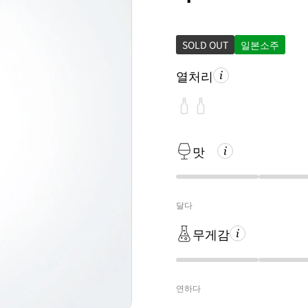
SOLD OUT
일본소주
열처리
맛
달다
무게감
연하다