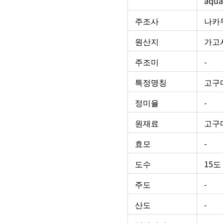
aqu
주조사
‎‎나
원산지
가고
주조미
-
특정명칭
고구마
정미율
-
원재료
고구마
효모
-
도수
15도
주도
-
산도
-