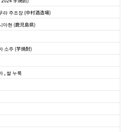
a 2024 芋焼酎)
카무라 주조장 (中村酒造場)
시마현 (鹿児島県)
 소주 (芋焼酎)
 , 쌀 누룩