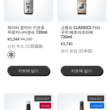
WEEKL
출고일 지정 불가 / 순차적 출고
Y SALE
와이타 준마이 키모토
고젠슈 CLASSICS 카라
무로카나마겐슈 720ml
구치 베츠아츠라에
720ml
¥3,344
¥4,180
¥3,740
산칸 주조 (三冠酒造)
츠지 본점 (辻本店)
카트에 담기
카트에 담기
SOLD OUT
SOLD OUT
히이레
나마자케