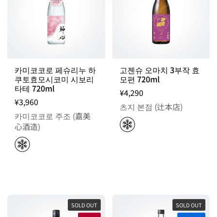
카미코코로 페슈리누 하
고젠슈 오마치 3부작 효
쿠토효모시코미 시보리
모편 720ml
타테 720ml
¥4,290
¥3,960
츠지 본점 (辻本店)
카미코코로 주조 (嘉美
心酒造)
SOLD OUT
SOLD OUT