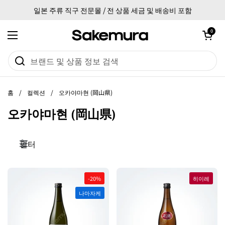
본문으로 건너뛰기
일본 주류 직구 전문몰 / 전 상품 세금 및 배송비 포함
카트 열기
0
메뉴 열기
홈
/
컬렉션
/
오카야마현 (岡山県)
오카야마현 (岡山県)
필터
-20%
히이레
나마자케