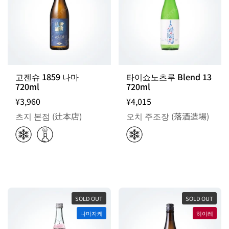
고젠슈 1859 나마
타이쇼노츠루 Blend 13
720ml
720ml
¥3,960
¥4,015
츠지 본점 (辻本店)
오치 주조장 (落酒造場)
SOLD OUT
SOLD OUT
나마자케
히이레