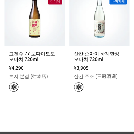
히이레
나마자케
고젠슈 77 보다이모토
산칸 준마이 하계한정
오마치 720ml
오마치 720ml
¥4,290
¥3,905
츠지 본점 (辻本店)
산칸 주조 (三冠酒造)