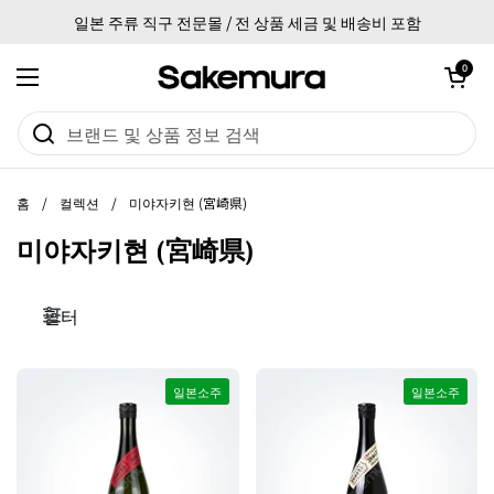
본문으로 건너뛰기
일본 주류 직구 전문몰 / 전 상품 세금 및 배송비 포함
카트 열기
0
메뉴 열기
홈
/
컬렉션
/
미야자키현 (宮崎県)
미야자키현 (宮崎県)
필터
일본소주
일본소주