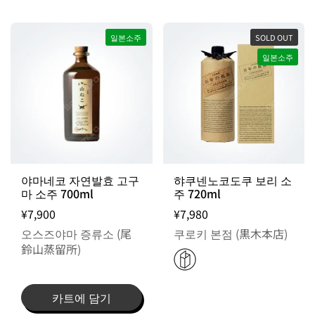
일본소주
SOLD OUT
일본소주
출고일 지정 불가 / 주문 후 입고 제품
야마네코 자연발효 고구
햐쿠넨노코도쿠 보리 소
마 소주 700ml
주 720ml
¥7,900
¥7,980
오스즈야마 증류소 (尾
쿠로키 본점 (黒木本店)
鈴山蒸留所)
카트에 담기