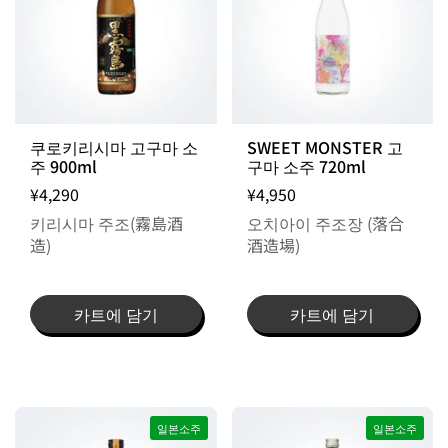
쿠로키리시마 고구마 소
SWEET MONSTER 고
주 900ml
구마 소주 720ml
¥4,290
¥4,950
키리시마 주조(霧島酒
오치아이 주조장 (落合
造)
酒造場)
카트에 담기
카트에 담기
일본소주
일본소주