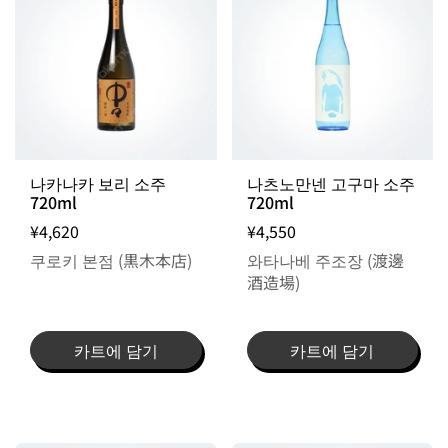
출고일 지정 불가 / 주문 후 입고 제품
나카나카 보리 소주
나츠노만넨 고구마 소주
720ml
720ml
¥4,620
¥4,550
쿠로키 본점 (黒木本店)
와타나베 주조장 (渡邊
酒造場)
카트에 담기
카트에 담기