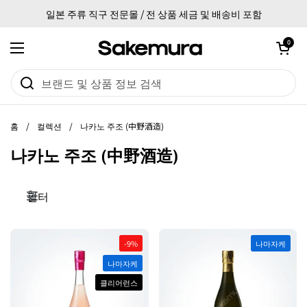
본문으로 건너뛰기
일본 주류 직구 전문몰 / 전 상품 세금 및 배송비 포함
카트 열기
0
메뉴 열기
홈
/
컬렉션
/
나카노 주조 (中野酒造)
나카노 주조 (中野酒造)
필터
-9%
나마자케
나마자케
클리어런스