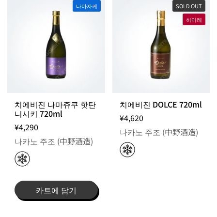
나마자케
SOLD OUT
히이레
치에비진 나마쥬쿠 핫탄
치에비진 DOLCE 720ml
니시키 720ml
¥4,620
¥4,290
나카노 주조 (中野酒造)
나카노 주조 (中野酒造)
카트에 담기