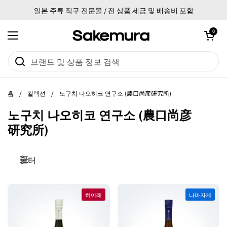
본문으로 건너뛰기
일본 주류 직구 전문몰 / 전 상품 세금 및 배송비 포함
카트 열기
0
메뉴 열기
홈
/
컬렉션
/
노구치 나오히코 연구소 (農口尚彦研究所)
노구치 나오히코 연구소 (農口尚彦
研究所)
필터
히이레
나마자케