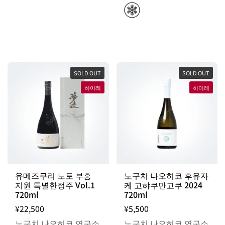
SOLD OUT
SOLD OUT
히이레
히이레
유메즈쿠리 노토 부흥
노구치 나오히코 후유자
지원 특별한정주 Vol.1
케 고햐쿠만고쿠 2024
720ml
720ml
¥22,500
¥5,500
노구치 나오히코 연구소
노구치 나오히코 연구소