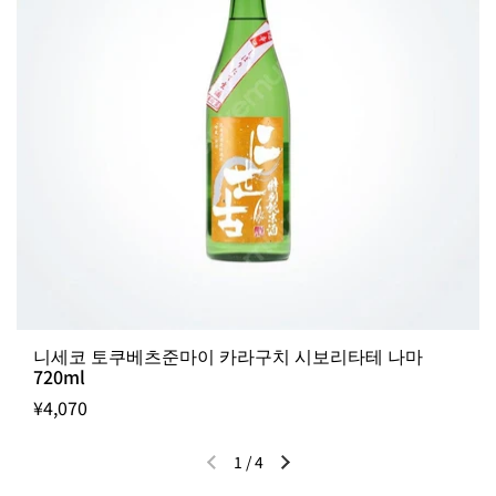
니세코 토쿠베츠준마이 카라구치 시보리타테 나마
720ml
¥4,070
1
/
4
이전 슬라이드
다음 슬라이드