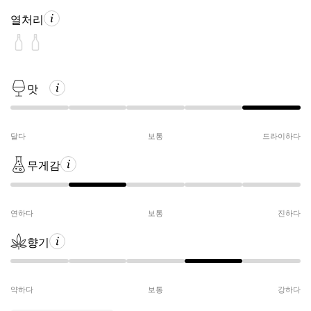
열처리
맛
달다
보통
드라이하다
무게감
연하다
보통
진하다
향기
약하다
보통
강하다