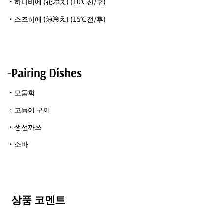
・하나비에 (花冷え) (10℃전/후)
・스즈히에 (涼冷え) (15℃전/후)
-Pairing Dishes
・모둠회
・고등어 구이
・생선까쓰
・소바
상품 코멘트