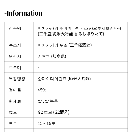
-Information
상품명
미치사카리 준마이다이긴죠 카오루시보리타테
(三千盛 純米大吟醸 香るしぼりたて)
주조사
미치사카리 주조 (三千盛酒造)
원산지
기후현 (岐阜県)
주조미
-
특정명칭
준마이다이긴죠 (純米大吟醸)
정미율
45%
원재료
쌀 , 쌀 누룩
효모
G2 효모 (G2酵母)
도수
15 ~ 16도