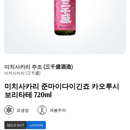
미치사카리 주조 (三千盛酒造)
미치사카리 (三千盛)
미치사카리 준마이다이긴죠 카오루시
보리타테 720ml
요냉장
개봉주의
SOLD OUT
나마자케