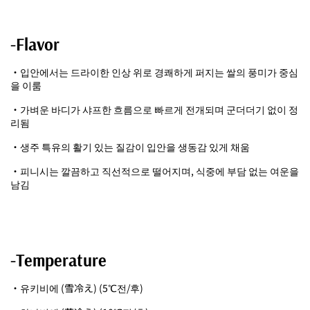
-Flavor
・입안에서는 드라이한 인상 위로 경쾌하게 퍼지는 쌀의 풍미가 중심
을 이룸
・가벼운 바디가 샤프한 흐름으로 빠르게 전개되며 군더더기 없이 정
리됨
・생주 특유의 활기 있는 질감이 입안을 생동감 있게 채움
・피니시는 깔끔하고 직선적으로 떨어지며, 식중에 부담 없는 여운을
남김
-Temperature
・유키비에 (雪冷え) (5℃전/후)