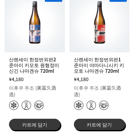
산렌세이 한정번외편2
산렌세이 한정번외편1
준마이 키모토 원형정미
준마이 야마다니시키 키
신긴 나마겐슈 720ml
모토 나마겐슈 720ml
¥4,180
¥4,180
미후쿠 주조 (美冨久酒
미후쿠 주조 (美冨久酒
造)
造)
카트에 담기
카트에 담기