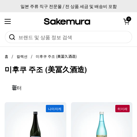
본문으로 건너뛰기
일본 주류 직구 전문몰 / 전 상품 세금 및 배송비 포함
카트 열기
0
메뉴 열기
홈
/
컬렉션
/
미후쿠 주조 (美冨久酒造)
미후쿠 주조 (美冨久酒造)
필터
나마자케
히이레