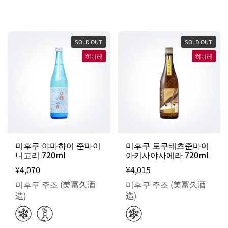
SOLD OUT
SOLD OUT
히이레
히이레
미후쿠 야마하이 준마이
미후쿠 토쿠베츠준마이
니고리 720ml
아키사야사에라 720ml
¥4,070
¥4,015
미후쿠 주조 (美冨久酒
미후쿠 주조 (美冨久酒
造)
造)