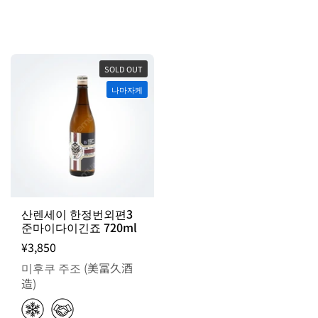
SOLD OUT
나마자케
산렌세이 한정번외편3
준마이다이긴죠 720ml
¥3,850
미후쿠 주조 (美冨久酒
造)