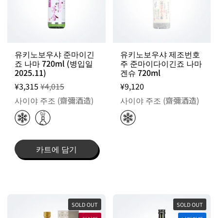
유키노보우샤 준마이긴
유키노보우샤 제조번호
죠 나마 720ml (병입일
주 준마이다이긴죠 나마
2025.11)
겐슈 720ml
¥3,315
¥4,015
¥9,120
사이야 주조 (齋彌酒造)
사이야 주조 (齋彌酒造)
카트에 담기
SOLD OUT
SOLD OUT