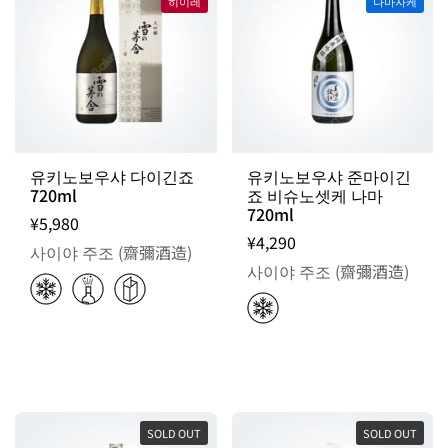
히이레
나마자케
유키노보우샤 다이긴죠
유키노보우샤 준마이긴
720ml
죠 비슈노셋케 나마
720ml
¥5,980
¥4,290
사이야 주조 (齋彌酒造)
사이야 주조 (齋彌酒造)
SOLD OUT
SOLD OUT