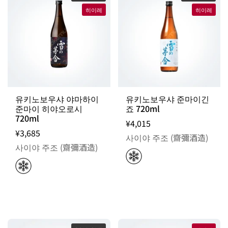
히이레
히이레
유키노보우샤 야마하이
유키노보우샤 준마이긴
준마이 히야오로시
죠 720ml
720ml
¥4,015
¥3,685
사이야 주조 (齋彌酒造)
사이야 주조 (齋彌酒造)