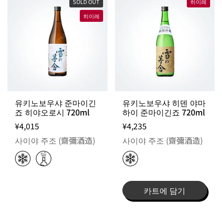
SOLD OUT
히이레
히이레
유키노보우샤 준마이긴
유키노보우샤 히덴 야마
죠 히야오로시 720ml
하이 준마이긴죠 720ml
¥4,015
¥4,235
사이야 주조 (齋彌酒造)
사이야 주조 (齋彌酒造)
카트에 담기