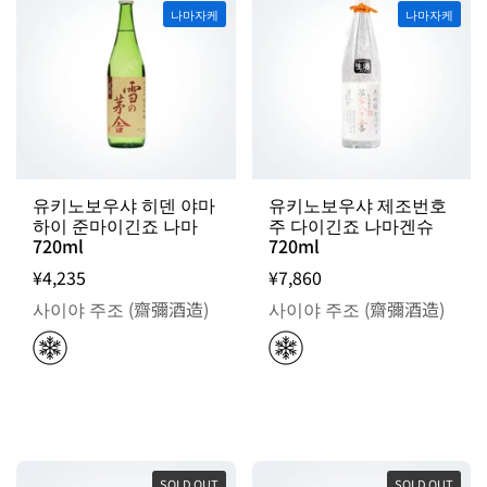
나마자케
나마자케
유키노보우샤 히덴 야마
유키노보우샤 제조번호
하이 준마이긴죠 나마
주 다이긴죠 나마겐슈
720ml
720ml
¥4,235
¥7,860
사이야 주조 (齋彌酒造)
사이야 주조 (齋彌酒造)
SOLD OUT
SOLD OUT