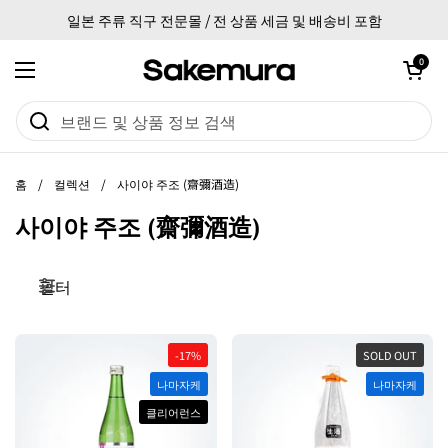
본문으로 건너뛰기
일본 주류 직구 전문몰 / 전 상품 세금 및 배송비 포함
카트 열기
0
메뉴 열기
홈
/
컬렉션
/
사이야 주조 (齋彌酒造)
사이야 주조 (齋彌酒造)
필터
-17%
SOLD OUT
나마자케
나마자케
클리어런스