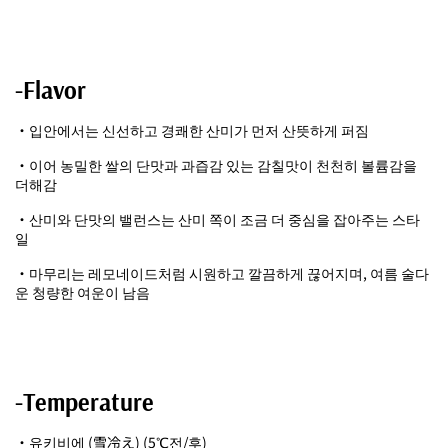
-Flavor
・입안에서는 신선하고 경쾌한 산미가 먼저 산뜻하게 퍼짐
・이어 농밀한 쌀의 단맛과 과즙감 있는 감칠맛이 천천히 볼륨감을
더해감
・산미와 단맛의 밸런스는 산미 쪽이 조금 더 중심을 잡아주는 스타
일
・마무리는 레모네이드처럼 시원하고 깔끔하게 끊어지며, 여름 술다
운 청량한 여운이 남음
-Temperature
・유키비에 (雪冷え) (5℃전/후)