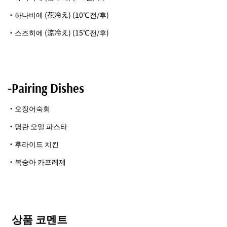
・하나비에 (花冷え) (10℃전/후)
・스즈히에 (涼冷え) (15℃전/후)
-Pairing Dishes
・오징어숙회
・명란 오일 파스타
・후라이드 치킨
・복숭아 카프레제
상품 코멘트