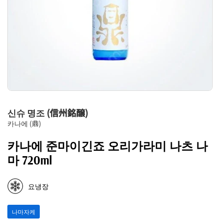
신슈 명조 (信州銘醸)
카나에 (鼎)
카나에 준마이긴죠 오리가라미 나츠 나
마 720ml
요냉장
나마자케