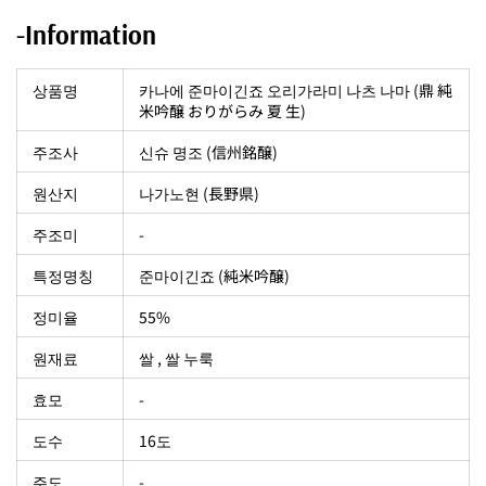
-Information
상품명
카나에 준마이긴죠 오리가라미 나츠 나마 (鼎 純
米吟醸 おりがらみ 夏 生)
주조사
‎신슈 명조 (信州銘醸)
원산지
나가노현 (長野県)
주조미
-
특정명칭
준마이긴죠 (純米吟醸)
정미율
55%
원재료
쌀 , 쌀 누룩
효모
-
도수
16도
주도
-