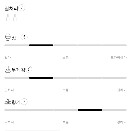
열처리
맛
달다
보통
드라이하다
무게감
연하다
보통
진하다
향기
약하다
보통
강하다