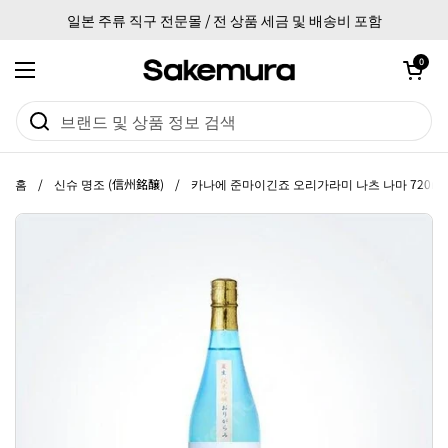
본문으로 건너뛰기
일본 주류 직구 전문몰 / 전 상품 세금 및 배송비 포함
카트 열기
0
메뉴 열기
홈
/
신슈 명조 (信州銘醸)
/
카나에 준마이긴죠 오리가라미 나츠 나마 720ml