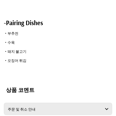
-Pairing Dishes
・부추전
・수육
・돼지 불고기
・오징어 튀김
상품 코멘트
주문 및 취소 안내