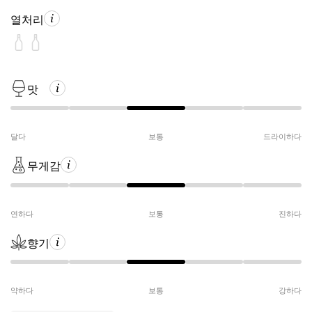
열처리
맛
달다
보통
드라이하다
무게감
연하다
보통
진하다
향기
약하다
보통
강하다