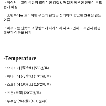
・이어서 니고리 특유의 크리미한 감칠맛과 쌀의 담백한 단맛이 부드
럽게 퍼짐
・중반부에는 드라이한 구조가 단맛을 정리하며 깔끔한 흐름을 만들
어줌
・마무리는 산뜻하고 청량하게 사라지며 니고리인데도 무겁지 않은
깨끗한 여운을 남김
-Temperature
・유키비에 (雪冷え) (5℃전/후)
・하나비에 (花冷え) (10℃전/후)
・스즈히에 (涼冷え) (15℃전/후)
・죠온 (常温) (20℃전/후)
・누루캉 (ぬる燗) (40℃전/후)