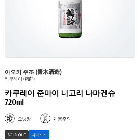
아오키 주조 (青木酒造)
카쿠레이 (鶴齢)
카쿠레이 준마이 니고리 나마겐슈
720ml
요냉장
개봉주의
SOLD OUT
나마자케