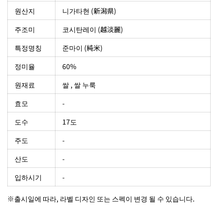
원산지
니가타현 (新潟県)
주조미
코시탄레이 (越淡麗)
특정명칭
준마이 (純米)
정미율
60%
원재료
쌀 , 쌀 누룩
효모
-
도수
17도
주도
-
산도
-
입하시기
-
※출시일에 따라, 라벨 디자인 또는 스펙이 변경 될 수 있습니다.