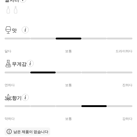
맛
달다
보통
드라이하다
무게감
연하다
보통
진하다
향기
약하다
보통
강하다
남은 제품이 없습니다