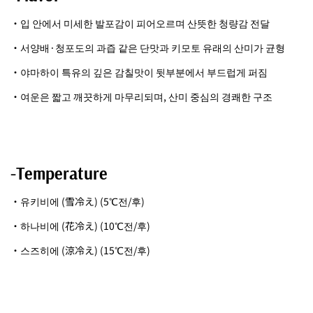
・입 안에서 미세한 발포감이 피어오르며 산뜻한 청량감 전달
・서양배·청포도의 과즙 같은 단맛과 키모토 유래의 산미가 균형
・야마하이 특유의 깊은 감칠맛이 뒷부분에서 부드럽게 퍼짐
・여운은 짧고 깨끗하게 마무리되며, 산미 중심의 경쾌한 구조
-Temperature
・유키비에 (雪冷え) (5℃전/후)
・하나비에 (花冷え) (10℃전/후)
・스즈히에 (涼冷え) (15℃전/후)