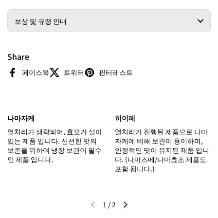
보상 및 규정 안내
Share
페이스북
트위터
핀터레스트
나마자케
히이레
열처리가 생략되어, 효모가 살아
열처리가 진행된 제품으로 나마
있는 제품 입니다. 신선한 맛의
자케에 비해 보관이 용이하며,
보존을 위하여 냉장 보관이 필수
안정적인 맛이 유지된 제품 입니
인 제품 입니다.
다. (나마즈메/나마쵸조 제품도
포함 됩니다.)
1
/
2
이전 슬라이드
다음 슬라이드