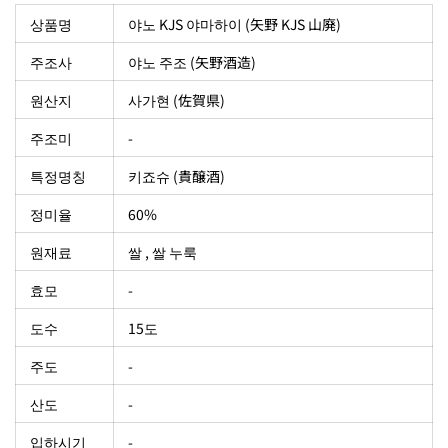
상품명
야노 KJS 야마하이 (矢野 KJS 山廃)
주조사
야노 주조 (矢野酒造)
원산지
사가현 (佐賀県)
주조미
-
특정명칭
키죠슈 (貴醸酒)
정미율
60%
원재료
쌀 , 쌀 누룩
효모
-
도수
15도
주도
-
산도
-
입하시기
-