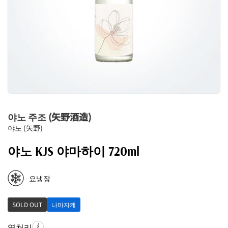
야노 주조 (矢野酒造)
야노 (矢野)
야노 KJS 야마하이 720ml
요냉장
SOLD OUT
나마자케
열처리