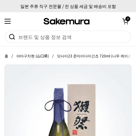
본문으로 건너뛰기
일본 주류 직구 전문몰 / 전 상품 세금 및 배송비 포함
카트 열기
0
메뉴 열기
홈
/
야마구치현 (山口県)
/
닷사이23 준마이다이긴죠 720ml (나무 케이스 