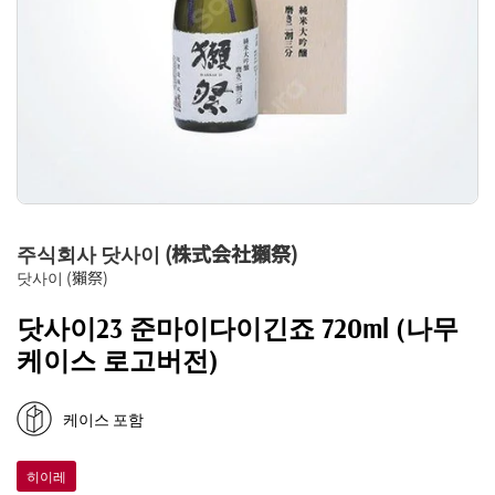
주식회사 닷사이 (株式会社獺祭)
닷사이 (獺祭)
닷사이23 준마이다이긴죠 720ml (나무
케이스 로고버전)
케이스 포함
히이레