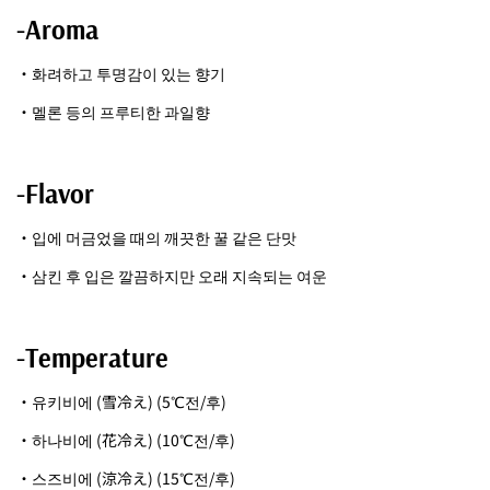
-Aroma
・화려하고 투명감이 있는 향기
・멜론 등의 프루티한 과일향
-Flavor
・입에 머금었을 때의 깨끗한 꿀 같은 단맛
・삼킨 후 입은 깔끔하지만 오래 지속되는 여운
-Temperature
・유키비에 (雪冷え) (5℃전/후)
・하나비에 (花冷え) (10℃전/후)
・스즈비에 (涼冷え) (15℃전/후)