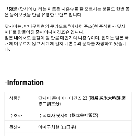
「獺祭 (닷사이)」라는 이름은 니혼슈를 잘 모르시는 분들도 한번 쯤
은 들어보셨을 만큼 유명한 브랜드 입니다.
닷사이는, 야마구치현의 쿠라모토 “아사히 주조(현 주식회사 닷사
이)”로 만들어진 준마이다이긴죠슈 입니다.
일본 내에서도 품절이 될 만큼 대인기의 니혼슈이며, 현재는 일본 국
내에 머무르지 않고 세계에 걸쳐 니혼슈의 문화를 자랑하고 있습니
다.
-Information
상품명
닷사이 준마이다이긴죠 23 (獺祭 純米大吟醸 磨
き二割三分)
주조사
주식회사 닷사이 (株式会社獺祭)
원산지
야마구치현 (山口県)