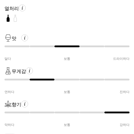
열처리
맛
달다
보통
드라이하다
무게감
연하다
보통
진하다
향기
약하다
보통
강하다