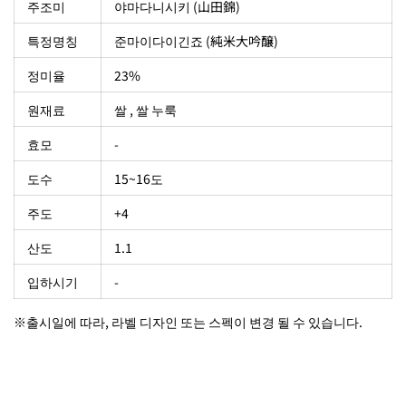
주조미
야마다니시키 (山田錦)
특정명칭
준마이다이긴죠 (純米大吟醸)
정미율
23%
원재료
쌀 , 쌀 누룩
효모
-
도수
15~16도
주도
+4
산도
1.1
입하시기
-
※출시일에 따라, 라벨 디자인 또는 스펙이 변경 될 수 있습니다.