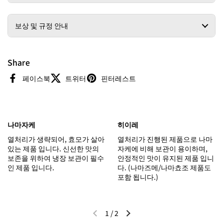
보상 및 규정 안내
Share
페이스북
트위터
핀터레스트
나마자케
히이레
열처리가 생략되어, 효모가 살아
열처리가 진행된 제품으로 나마
있는 제품 입니다. 신선한 맛의
자케에 비해 보관이 용이하며,
보존을 위하여 냉장 보관이 필수
안정적인 맛이 유지된 제품 입니
인 제품 입니다.
다. (나마즈메/나마쵸조 제품도
포함 됩니다.)
1
/
2
이전 슬라이드
다음 슬라이드