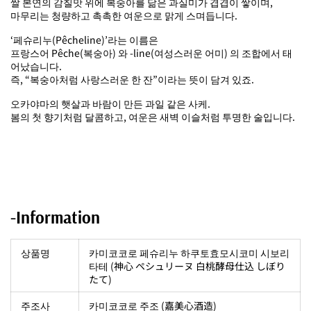
쌀 본연의 감칠맛 위에 복숭아를 닮은 과실미가 겹겹이 쌓이며,
마무리는 청량하고 촉촉한 여운으로 맑게 스며듭니다.
‘페슈리누(Pêcheline)’라는 이름은
프랑스어 Pêche(복숭아) 와 -line(여성스러운 어미) 의 조합에서 태
어났습니다.
즉, “복숭아처럼 사랑스러운 한 잔”이라는 뜻이 담겨 있죠.
오카야마의 햇살과 바람이 만든 과일 같은 사케.
봄의 첫 향기처럼 달콤하고, 여운은 새벽 이슬처럼 투명한 술입니다.
-Information
상품명
카미코코로 페슈리누 하쿠토효모시코미 시보리
타테 (神心 ペシュリーヌ 白桃酵母仕込 しぼり
たて)
주조사
카미코코로 주조 (嘉美心酒造)