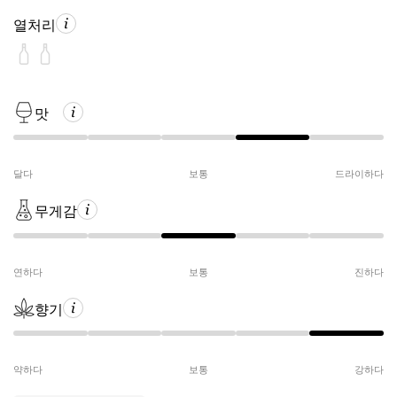
열처리
맛
달다
보통
드라이하다
무게감
연하다
보통
진하다
향기
약하다
보통
강하다