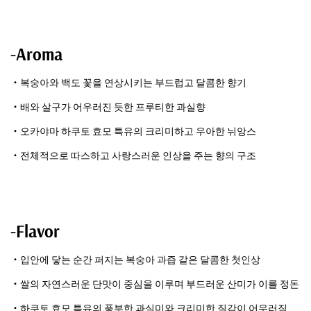
-Aroma
・복숭아와 백도 꽃을 연상시키는 부드럽고 달콤한 향기
・배와 살구가 어우러진 듯한 프루티한 과실향
・오카야마 하쿠토 효모 특유의 크리미하고 우아한 뉘앙스
・전체적으로 따스하고 사랑스러운 인상을 주는 향의 구조
-Flavor
・입안에 닿는 순간 퍼지는 복숭아 과즙 같은 달콤한 첫인상
・쌀의 자연스러운 단맛이 중심을 이루며 부드러운 산미가 이를 정돈
・하쿠토 효모 특유의 풍부한 과실미와 크리미한 질감이 어우러짐