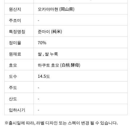
원산지
오카야마현 (岡山県)
주조미
-
특정명칭
준마이 (純米)
정미율
70%
원재료
쌀 , 쌀 누룩
효모
하쿠토 효모 (白桃 酵母)
도수
14.5도
주도
-
산도
-
입하시기
-
※출시일에 따라, 라벨 디자인 또는 스펙이 변경 될 수 있습니다.