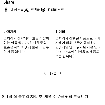
Share
페이스북
트위터
핀터레스트
나마자케
히이레
열처리가 생략되어, 효모가 살아
열처리가 진행된 제품으로 나마
있는 제품 입니다. 신선한 맛의
자케에 비해 보관이 용이하며,
보존을 위하여 냉장 보관이 필수
안정적인 맛이 유지된 제품 입니
인 제품 입니다.
다. (나마즈메/나마쵸조 제품도
포함 됩니다.)
1
/
2
이전 슬라이드
다음 슬라이드
 1병 씩 출고일 지정 후, 개별 주문을 권장 드립니다.