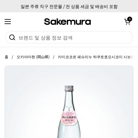
본문으로 건너뛰기
일본 주류 직구 전문몰 / 전 상품 세금 및 배송비 포함
카트 열기
0
메뉴 열기
홈
/
오카야마현 (岡山県)
/
카미코코로 페슈리누 하쿠토효모시코미 시보리타테