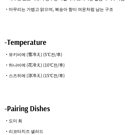
・마무리는 가볍고 맑으며, 복숭아 향이 여운처럼 남는 구조
-Temperature
・유키비에 (雪冷え) (5℃전/후)
・하나비에 (花冷え) (10℃전/후)
・스즈히에 (涼冷え) (15℃전/후)
-Pairing Dishes
・도미 회
・리코타치즈 샐러드