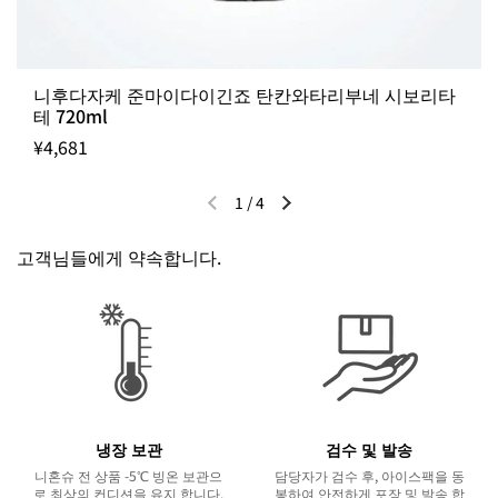
니후다자케 준마이다이긴죠 탄칸와타리부네 시보리타
테 720ml
¥4,681
1
/
4
이전 슬라이드
다음 슬라이드
고객님들에게 약속합니다.
냉장 보관
검수 및 발송
니혼슈 전 상품 -5℃ 빙온 보관으
담당자가 검수 후, 아이스팩을 동
로 최상의 컨디션을 유지 합니다.
봉하여 안전하게 포장 및 발송 합