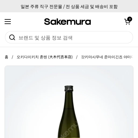
본문으로 건너뛰기
일본 주류 직구 전문몰 / 전 상품 세금 및 배송비 포함
카트 열기
0
메뉴 열기
홈
/
오키다이키치 혼텐 (大木代吉本店)
/
갓키마사무네 준마이긴죠 야마다니시