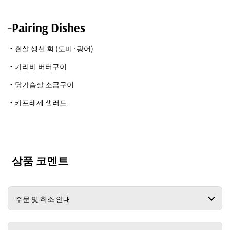
-Pairing Dishes
・흰살 생선 회 (도미·광어)
・가리비 버터구이
・닭가슴살 소금구이
・카프레제 샐러드
상품 코멘트
주문 및 취소 안내