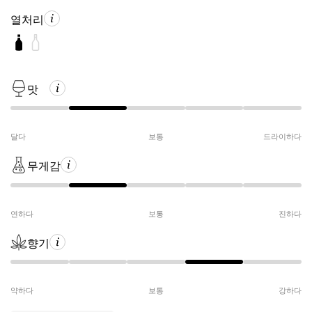
열처리
맛
달다
보통
드라이하다
무게감
연하다
보통
진하다
향기
약하다
보통
강하다