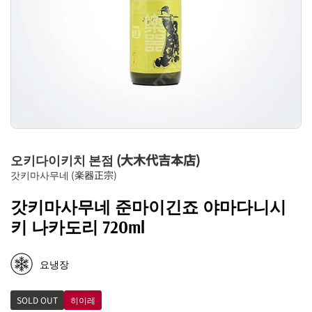
오키다이키치 본점 (大木代吉本店)
갓키마사무네 (楽器正宗)
갓키마사무네 준마이긴죠 야마다니시
키 나카도리 720ml
요냉장
SOLD OUT
히이레