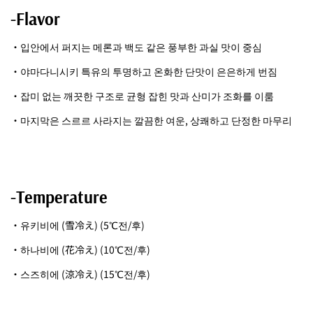
-Flavor
・입안에서 퍼지는 메론과 백도 같은 풍부한 과실 맛이 중심
・야마다니시키 특유의 투명하고 온화한 단맛이 은은하게 번짐
・잡미 없는 깨끗한 구조로 균형 잡힌 맛과 산미가 조화를 이룸
・마지막은 스르르 사라지는 깔끔한 여운, 상쾌하고 단정한 마무리
-Temperature
・유키비에 (雪冷え) (5℃전/후)
・하나비에 (花冷え) (10℃전/후)
・스즈히에 (涼冷え) (15℃전/후)