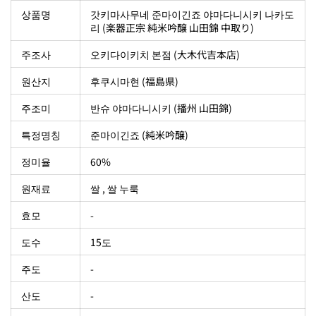
상품명
갓키마사무네 준마이긴죠 야마다니시키 나카도
리 (楽器正宗 純米吟醸 山田錦 中取り)
주조사
오키다이키치 본점 (大木代吉本店)
원산지
후쿠시마현 (福島県)
주조미
반슈 야마다니시키 (播州 山田錦
)
특정명칭
준마이긴죠 (純米吟醸)
정미율
60%
원재료
쌀 , 쌀 누룩
효모
-
도수
15도
주도
-
산도
-