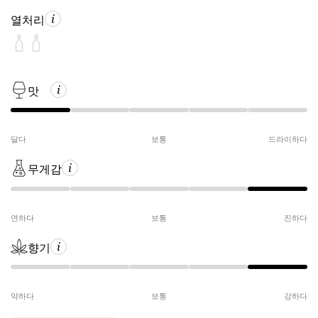
열처리
맛
달다
보통
드라이하다
무게감
연하다
보통
진하다
향기
약하다
보통
강하다