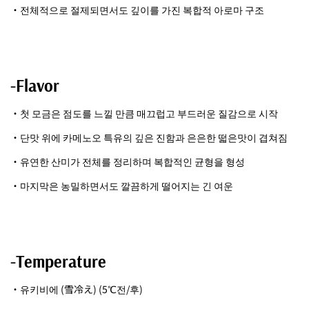
・전체적으로 절제되면서도 깊이를 가진 복합적 아로마 구조
-Flavor
・첫 모금은 점도를 느낄 만큼 매끄럽고 부드러운 질감으로 시작
・단맛 위에 카메노오 특유의 깊은 진함과 은은한 떫은맛이 겹쳐짐
・유연한 산미가 전체를 정리하며 복합적인 균형을 형성
・마지막은 농밀하면서도 깔끔하게 떨어지는 긴 여운
-Temperature
・유키비에 (雪冷え) (5℃전/후)