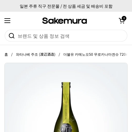
본문으로 건너뛰기
일본 주류 직구 전문몰 / 전 상품 세금 및 배송비 포함
카트 열기
0
메뉴 열기
홈
/
와타나베 주조 (渡辺酒造)
/
더블유 카메노오50 무로카나마겐슈 720ml