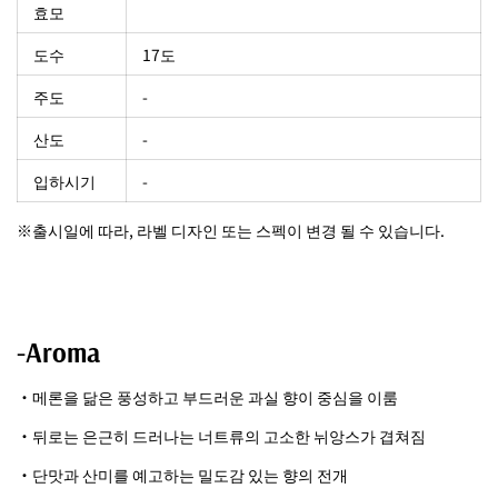
효모
도수
17도
주도
-
산도
-
입하시기
-
※출시일에 따라, 라벨 디자인 또는 스펙이 변경 될 수 있습니다.
-Aroma
・메론을 닮은 풍성하고 부드러운 과실 향이 중심을 이룸
・뒤로는 은근히 드러나는 너트류의 고소한 뉘앙스가 겹쳐짐
・단맛과 산미를 예고하는 밀도감 있는 향의 전개