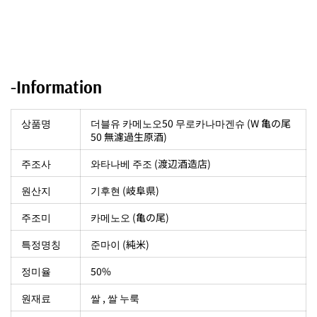
-Information
상품명
더블유 카메노오50 무로카나마겐슈 (W 亀の尾
50 無濾過生原酒)
주조사
와타나베 주조 (渡辺酒造店)
원산지
기후현 (岐阜県)
주조미
카메노오 (亀の尾)
특정명칭
준마이 (純米)
정미율
50%
원재료
쌀 , 쌀 누룩