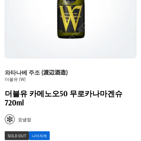
와타나베 주조 (渡辺酒造)
더블유 (W)
더블유 카메노오50 무로카나마겐슈
720ml
요냉장
SOLD OUT
나마자케