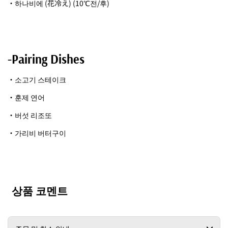
・하나비에 (花冷え) (10℃전/후)
-Pairing Dishes
・소고기 스테이크
・훈제 연어
・버섯 리조또
・가리비 버터구이
상품 코멘트