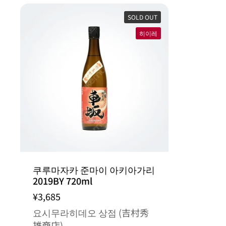
SOLD OUT
히이레
쿠루마자카 준마이 아키아가리
2019BY 720ml
¥3,685
요시무라히데오 상점 (吉村秀
雄商店)