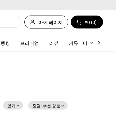
마이 페이지
¥0
0
카트 열기
쇼핑 카트 총계:
카트 내에 제품
 랭킹
프리미엄
리뷰
커뮤니티
뉴스
향기
정렬
:
추천 상품