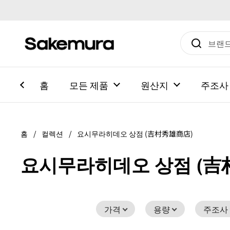
본문으로 건너뛰기
홈
모든 제품
원산지
주조사
홈
/
컬렉션
/
요시무라히데오 상점 (吉村秀雄商店)
요시무라히데오 상점 (吉
가격
용량
주조사