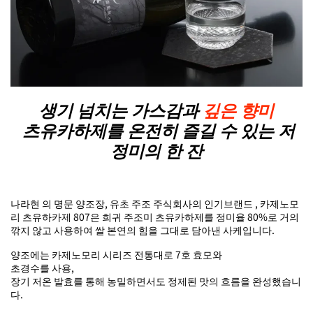
생기 넘치는 가스감과
깊은 향미
츠유카하제를 온전히 즐길 수 있는 저
정미의 한 잔
나라현 의 명문 양조장, 유초 주조 주식회사의 인기브랜드 , 카제노모
리 츠유하카제 807은 희귀 주조미 츠유카하제를 정미율 80%로 거의
깎지 않고 사용하여 쌀 본연의 힘을 그대로 담아낸 사케입니다.
양조에는 카제노모리 시리즈 전통대로 7호 효모와
초경수를 사용,
장기 저온 발효를 통해 농밀하면서도 정제된 맛의 흐름을 완성했습니
다.