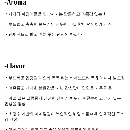
-Aroma
・사과와 파인애플을 연상시키는 달콤하고 과즙감 있는 향
・부드럽고 촉촉한 분위기의 산뜻한 과일 향이 편안하게 퍼짐
・전체적으로 밝고 기분 좋은 인상의 아로마
-Flavor
・부드러운 입당감과 함께 톡톡 튀는 카제노모리 특유의 미세 발포감
・여유롭고 넉넉한 볼륨감을 지닌 감칠맛이 입안을 가득 채움
・과일 같은 달콤함과 신선한 산미가 어우러져 풍부하고 생기 있는
인상을 형성
・초경수 기반의 미네랄감이 복합적인 뉘앙스를 더해 입체적인 구조
감 완성
・마신 뒤에는 맑고 기분 좋은 여운이 부드럽게 이어짐