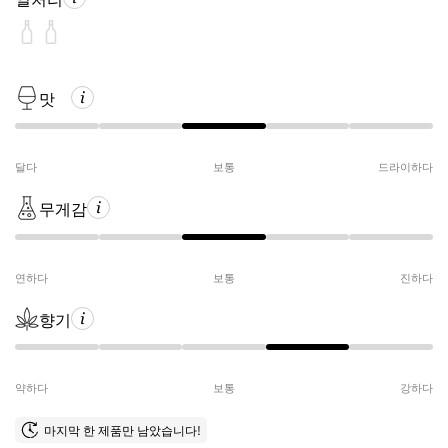
맛
달다
보통
드라이하다
무게감
연하다
보통
진하다
향기
약하다
보통
강하다
마지막 한 제품만 남았습니다!