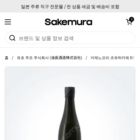
본문으로 건너뛰기
일본 주류 직구 전문몰 / 전 상품 세금 및 배송비 포함
카트 열기
0
메뉴 열기
홈
/
유초 주조 주식회사 (油長酒造株式会社)
/
카제노모리 츠유하카제 807 7