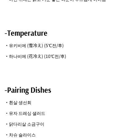
-Temperature
・유키비에 (雪冷え) (5℃전/후)
・하나비에 (花冷え) (10℃전/후)
-Pairing Dishes
・흰살 생선회
・유자 드레싱 샐러드
・닭다리살 소금구이
・차슈 슬라이스