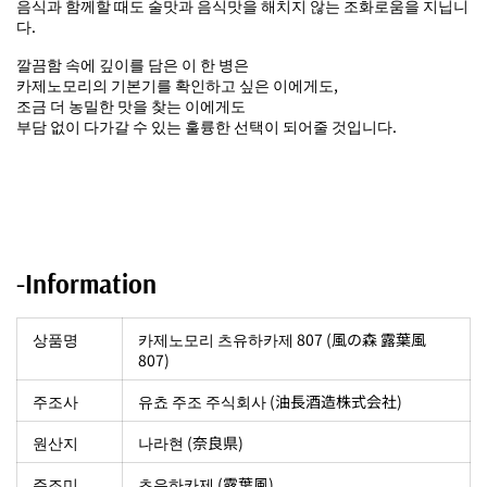
음식과 함께할 때도 술맛과 음식맛을 해치지 않는 조화로움을 지닙니
다.
깔끔함 속에 깊이를 담은 이 한 병은
카제노모리의 기본기를 확인하고 싶은 이에게도,
조금 더 농밀한 맛을 찾는 이에게도
부담 없이 다가갈 수 있는 훌륭한 선택이 되어줄 것입니다.
-Information
상품명
카제노모리 츠유하카제 807 (風の森 露葉風
807)
주조사
유쵸 주조 주식회사 (油長酒造株式会社)
원산지
나라현 (奈良県)
주조미
츠유하카제 (露葉風
)