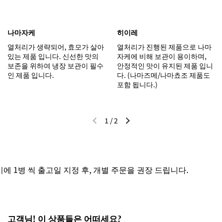
나마자케
히이레
열처리가 생략되어, 효모가 살아
열처리가 진행된 제품으로 나마
있는 제품 입니다. 신선한 맛의
자케에 비해 보관이 용이하며,
보존을 위하여 냉장 보관이 필수
안정적인 맛이 유지된 제품 입니
인 제품 입니다.
다. (나마즈메/나마쵸조 제품도
포함 됩니다.)
1
/
2
이전 슬라이드
다음 슬라이드
 1병 씩 출고일 지정 후, 개별 주문을 권장 드립니다.
고객님! 이 상품들은 어떠세요?