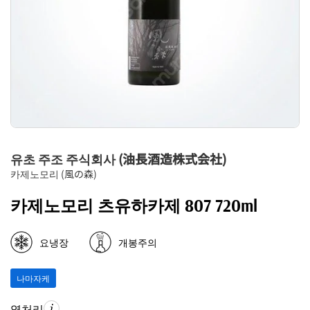
유초 주조 주식회사 (油長酒造株式会社)
카제노모리 (風の森)
카제노모리 츠유하카제 807 720ml
요냉장
개봉주의
나마자케
열처리