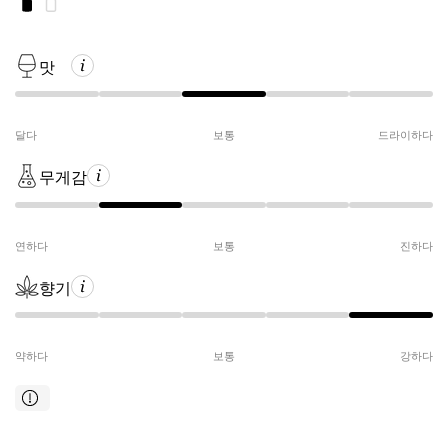
맛
달다
보통
드라이하다
무게감
연하다
보통
진하다
향기
약하다
보통
강하다