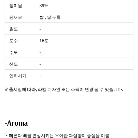
정미율
39%
원재료
쌀 , 쌀 누룩
효모
-
도수
16도
주도
-
산도
-
입하시기
-
※출시일에 따라, 라벨 디자인 또는 스펙이 변경 될 수 있습니다.
-Aroma
・메론과 배를 연상시키는 우아한 과실향이 중심을 이룸