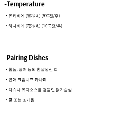
-Temperature
・유키비에 (雪冷え) (5℃전/후)
・하나비에 (花冷え) (10℃전/후)
-Pairing Dishes
・참돔, 광어 등의 흰살생선 회
・연어 크림치즈 카나페
・차슈나 유자소스를 곁들인 닭가슴살
・굴 또는 조개찜