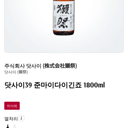
주식회사 닷사이 (株式会社獺祭)
닷사이 (獺祭)
닷사이39 준마이다이긴죠 1800ml
히이레
열처리