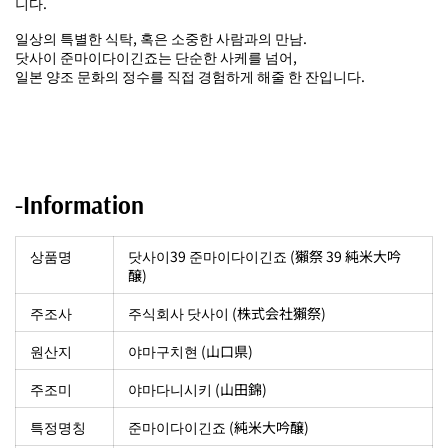
니다.
일상의 특별한 식탁, 혹은 소중한 사람과의 만남.
닷사이 준마이다이긴죠는 단순한 사케를 넘어,
일본 양조 문화의 정수를 직접 경험하게 해줄 한 잔입니다.
-Information
상품명
닷사이39 준마이다이긴죠 (獺祭 39 純米大吟
醸)
주조사
주식회사 닷사이 (株式会社獺祭)
원산지
야마구치현 (山口県)
주조미
야마다니시키 (山田錦)
특정명칭
준마이다이긴죠 (純米大吟醸)