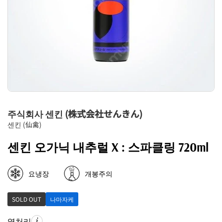
주식회사 센킨 (株式会社せんきん)
센킨 (仙禽)
센킨 오가닉 내추럴 X : 스파클링 720ml
요냉장
개봉주의
SOLD OUT
나마자케
열처리