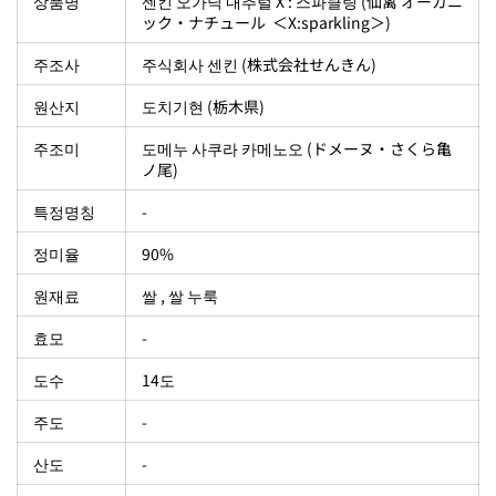
상품명
센킨 오가닉 내추럴 X : 스파클링 (仙禽 オーガニ
ック・ナチュール ＜X:sparkling＞)
주조사
주식회사 센킨 (株式会社せんきん)
원산지
도치기현 (栃木県)
주조미
도메누 사쿠라 카메노오 (ドメーヌ・さくら亀
ノ尾)
특정명칭
-
정미율
90%
원재료
쌀 , 쌀 누룩
효모
-
도수
14도
주도
-
산도
-