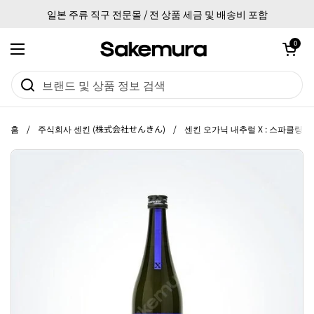
본문으로 건너뛰기
일본 주류 직구 전문몰 / 전 상품 세금 및 배송비 포함
카트 열기
0
메뉴 열기
홈
/
주식회사 센킨 (株式会社せんきん)
/
센킨 오가닉 내추럴 X : 스파클링 72