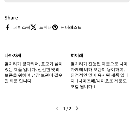
Share
페이스북
트위터
핀터레스트
나마자케
히이레
열처리가 생략되어, 효모가 살아
열처리가 진행된 제품으로 나마
있는 제품 입니다. 신선한 맛의
자케에 비해 보관이 용이하며,
보존을 위하여 냉장 보관이 필수
안정적인 맛이 유지된 제품 입니
인 제품 입니다.
다. (나마즈메/나마쵸조 제품도
포함 됩니다.)
1
/
2
이전 슬라이드
다음 슬라이드