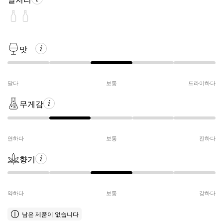
맛
달다
보통
드라이하다
무게감
연하다
보통
진하다
향기
약하다
보통
강하다
남은 제품이 없습니다