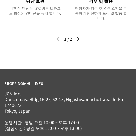
냉장 보관
검수 및 발송
니혼슈 전 상품 -5℃ 빙온 보관으
담당자가 검수 후, 아이스팩을 동
로 최상의 컨디션을 유지 합니다.
봉하여 안전하게 포장 및 발송 합
니다.
1
/
2
이전 슬라이드
다음 슬라이드
SHOPPINGMALL INFO
JCM Inc.
Daiichihaga Bldg 1F-2F, 52-18, Higashiyamacho Itabashi-ku,
1740073
Tokyo, Japan
운영시간 : 평일 오전 10:00 ~ 오후 17:00
(점심시간 : 평일 오후 12:00 ~ 오후 13:00)