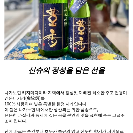
신슈의 정성을 담은 선율
나가노현 키지마다이라 지역에서 정성껏 재배된 희소한 주조 전용미
킨몬니시키(金紋錦)를
100% 사용하여 빚은 특별한 한정 사케입니다.
이 쌀은 나가노현 내에서만 생산되는 귀한 품종으로,
은은한 과실감과 동시에 깊은 곡물 본연의 맛을 표현해 주는 고급주
조미 입니다.
잔에 따르는 순간부터 호우카 특유의 맑고 산뜻한 향기가 피어오르