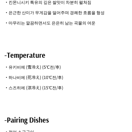
・킨몬니시키 특유의 깊은 쌀맛이 차분히 펼쳐짐
・은근한 산미가 무게감을 덜어주며 경쾌한 흐름을 형성
・마무리는 깔끔하면서도 은은히 남는 곡물의 여운
-Temperature
・유키비에 (雪冷え) (5℃전/후)
・하나비에 (花冷え) (10℃전/후)
・스즈히에 (涼冷え) (15℃전/후)
-Pairing Dishes
・전어 소금구이