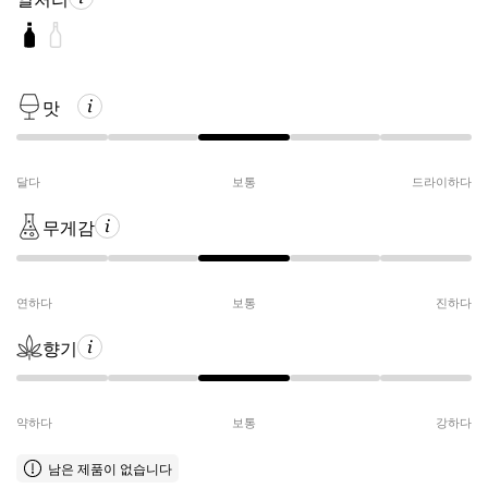
맛
달다
보통
드라이하다
무게감
연하다
보통
진하다
향기
약하다
보통
강하다
남은 제품이 없습니다