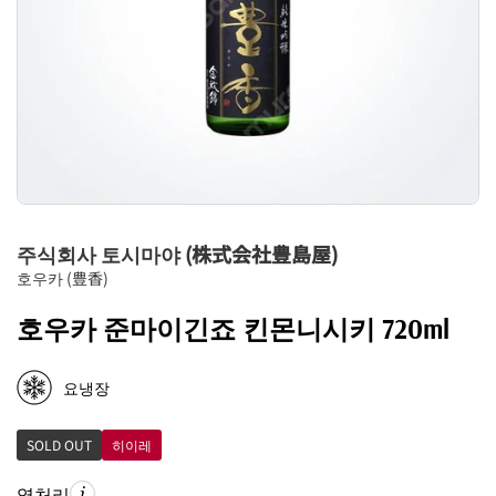
주식회사 토시마야 (株式会社豊島屋)
호우카 (豊香)
호우카 준마이긴죠 킨몬니시키 720ml
요냉장
SOLD OUT
히이레
열처리