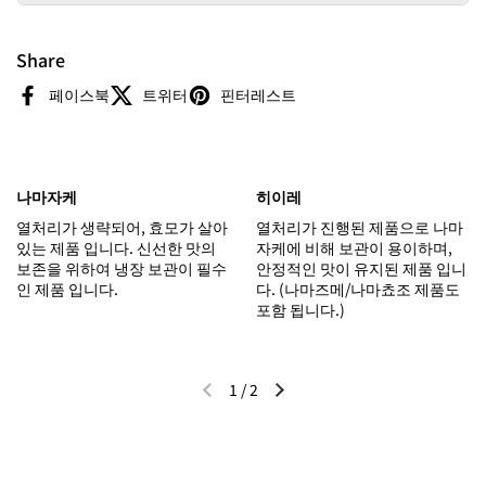
Share
페이스북
트위터
핀터레스트
나마자케
히이레
열처리가 생략되어, 효모가 살아
열처리가 진행된 제품으로 나마
있는 제품 입니다. 신선한 맛의
자케에 비해 보관이 용이하며,
보존을 위하여 냉장 보관이 필수
안정적인 맛이 유지된 제품 입니
인 제품 입니다.
다. (나마즈메/나마쵸조 제품도
포함 됩니다.)
1
/
2
이전 슬라이드
다음 슬라이드