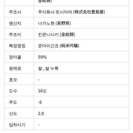
金紋錦)
주조사
‎주식회사 토시마야 (株式会社豊島屋)
원산지
나가노현 (長野県)
주조미
킨몬니시키 (金紋錦)
특정명칭
준마이긴죠 (純米吟醸)
정미율
59%
원재료
쌀 , 쌀 누룩
효모
-
도수
16도
주도
-6
산도
2.0
입하시기
-