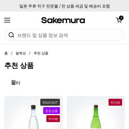
본문으로 건너뛰기
일본 주류 직구 전문몰 / 전 상품 세금 및 배송비 포함
카트 열기
0
메뉴 열기
홈
/
컬렉션
/
추천 상품
추천 상품
필터
SOLD OUT
히이레
한정상품
히이레