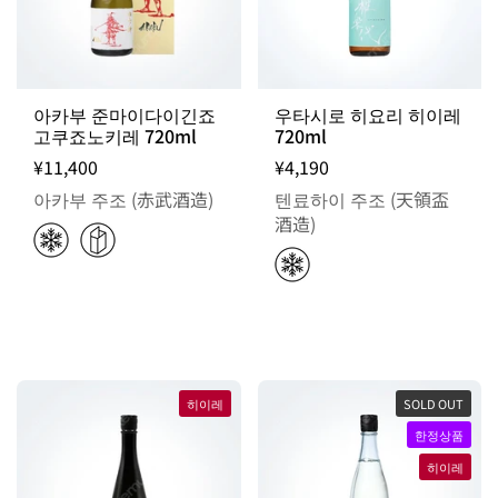
아카부 준마이다이긴죠
우타시로 히요리 히이레
고쿠죠노키레 720ml
720ml
¥11,400
¥4,190
아카부 주조 (赤武酒造)
텐료하이 주조 (天領盃
酒造)
히이레
SOLD OUT
한정상품
히이레