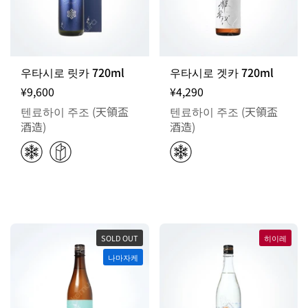
우타시로 릿카 720ml
우타시로 겟카 720ml
¥9,600
¥4,290
텐료하이 주조 (天領盃
텐료하이 주조 (天領盃
酒造)
酒造)
SOLD OUT
히이레
나마자케