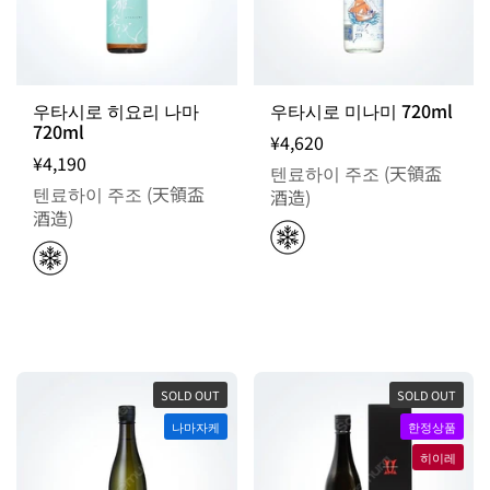
우타시로 히요리 나마
우타시로 미나미 720ml
720ml
¥4,620
¥4,190
텐료하이 주조 (天領盃
텐료하이 주조 (天領盃
酒造)
酒造)
SOLD OUT
SOLD OUT
나마자케
한정상품
히이레