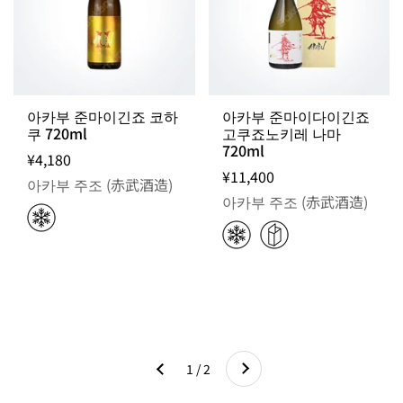
아카부 준마이긴죠 코하
아카부 준마이다이긴죠
쿠 720ml
고쿠죠노키레 나마
720ml
¥4,180
¥11,400
아카부 주조 (赤武酒造)
아카부 주조 (赤武酒造)
다음
1 / 2
이전