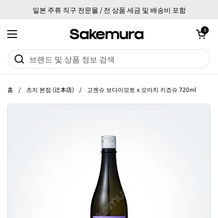
본문으로 건너뛰기
일본 주류 직구 전문몰 / 전 상품 세금 및 배송비 포함
카트 열기
0
메뉴 열기
홈
/
츠지 본점 (辻本店)
/
고젠슈 보다이모토 x 오마치 키죠슈 720ml