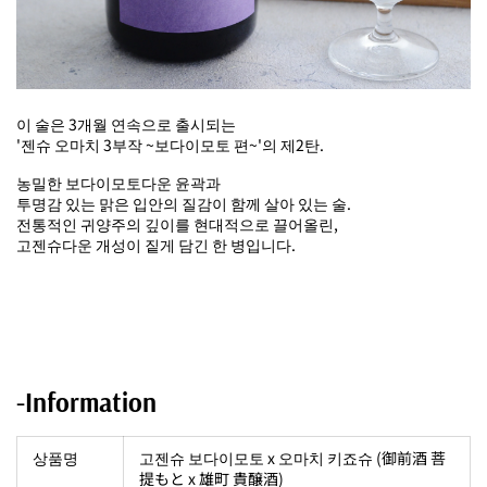
이 술은 3개월 연속으로 출시되는
'젠슈 오마치 3부작 ~보다이모토 편~'의 제2탄.
농밀한 보다이모토다운 윤곽과
투명감 있는 맑은 입안의 질감이 함께 살아 있는 술.
전통적인 귀양주의 깊이를 현대적으로 끌어올린,
고젠슈다운 개성이 짙게 담긴 한 병입니다.
-Information
상품명
고젠슈 보다이모토 x 오마치 키죠슈 (御前酒 菩
提もと x 雄町 貴醸酒)