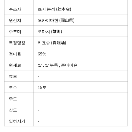
주조사
츠지 본점 (辻本店)
원산지
오카야마현 (岡山県)
주조미
오마치 (雄町)
특정명칭
키죠슈 (貴醸酒)
정미율
65%
원재료
쌀 , 쌀 누룩 , 준마이슈
효모
-
도수
15도
주도
-
산도
-
입하시기
-