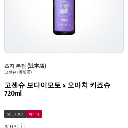
츠지 본점 (辻本店)
고젠슈 (御前酒)
고젠슈 보다이모토 x 오마치 키죠슈
720ml
SOLD OUT
히이레
열처리