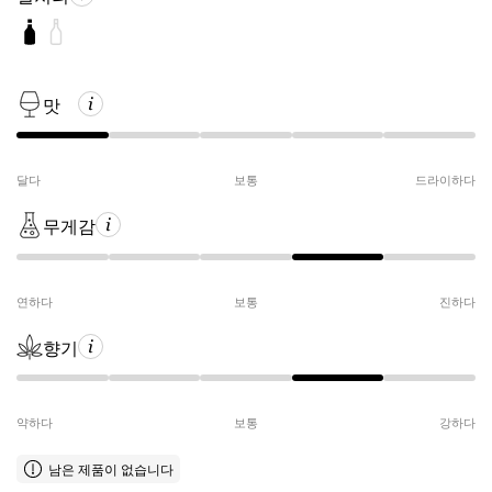
맛
달다
보통
드라이하다
무게감
연하다
보통
진하다
향기
약하다
보통
강하다
남은 제품이 없습니다