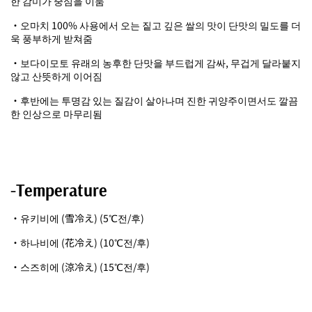
한 감미가 중심을 이룸
・오마치 100% 사용에서 오는 짙고 깊은 쌀의 맛이 단맛의 밀도를 더
욱 풍부하게 받쳐줌
・보다이모토 유래의 농후한 단맛을 부드럽게 감싸, 무겁게 달라붙지
않고 산뜻하게 이어짐
・후반에는 투명감 있는 질감이 살아나며 진한 귀양주이면서도 깔끔
한 인상으로 마무리됨
-Temperature
・유키비에 (雪冷え) (5℃전/후)
・하나비에 (花冷え) (10℃전/후)
・스즈히에 (涼冷え) (15℃전/후)