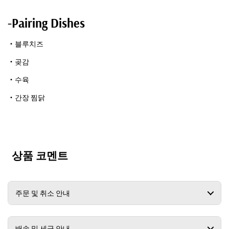
-Pairing Dishes
・블루치즈
・곶감
・수육
・간장 찜닭
상품 코멘트
주문 및 취소 안내
배송 및 세금 안내