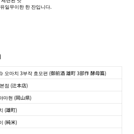
 세련된 맛”
 유일무이한 한 잔입니다.
n
 오마치 3부작 효모편 (御前酒 雄町 3部作 酵母篇)
본점 (辻本店)
야마현 (岡山県)
 (雄町)
 (純米)