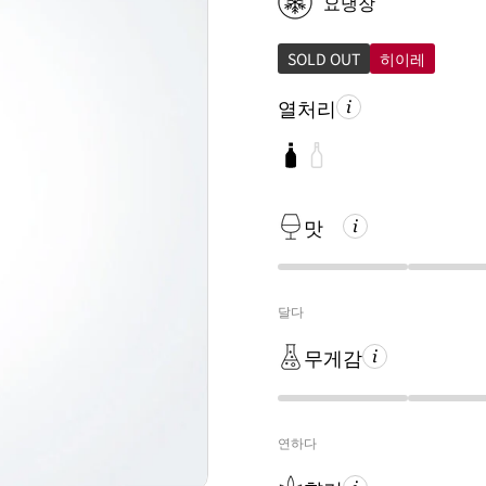
요냉장
SOLD OUT
히이레
열처리
맛
달다
무게감
연하다