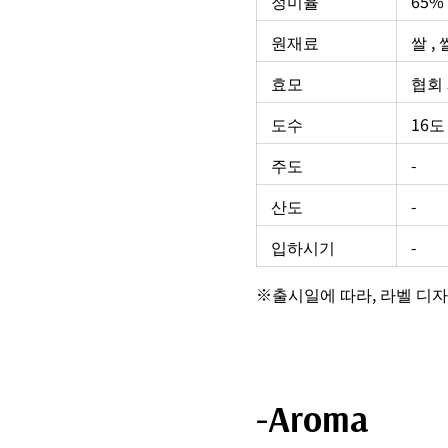
정미율
65%
원재료
쌀 ,
효모
협회
도수
16도
주도
-
산도
-
입하시기
-
※출시일에 따라, 라벨 디자
-Aroma