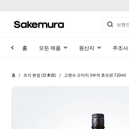
본문으로 건너뛰기
홈
모든 제품
원산지
주조사
홈
/
츠지 본점 (辻本店)
/
고젠슈 오마치 3부작 효모편 720ml