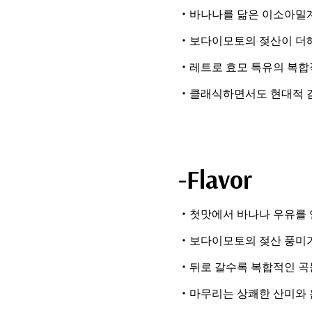
・바나나를 닮은 이소아밀
・보다이모토의 젖산이 더해
・레트로 효모 특유의 복합
・클래식하면서도 현대적 
-Flavor
・첫맛에서 바나나 우유를 
・보다이모토의 젖산 풍미가
・뒤로 갈수록 복합적인 곡
・마무리는 상쾌한 산미와 