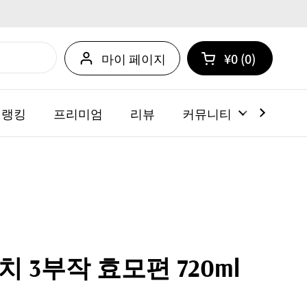
마이 페이지
¥0
0
카트 열기
쇼핑 카트 총계:
카트 내에 제품
 랭킹
프리미엄
리뷰
커뮤니티
뉴스
 3부작 효모편 720ml