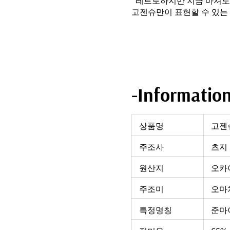
“레트로하지만 지금 마셔도
고젠슈만이 표현할 수 있는
-Informatio
상품명
고젠슈
주조사
츠지 
원산지
오카
주조미
오마치
특정명칭
준마이