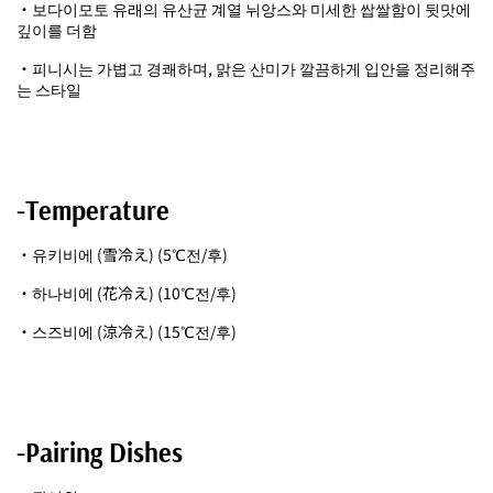
・보다이모토 유래의 유산균 계열 뉘앙스와 미세한 쌉쌀함이 뒷맛에
깊이를 더함
・피니시는 가볍고 경쾌하며, 맑은 산미가 깔끔하게 입안을 정리해주
는 스타일
-Temperature
・유키비에 (雪冷え) (5℃전/후)
・하나비에 (花冷え) (10℃전/후)
・스즈비에 (涼冷え) (15℃전/후)
-Pairing Dishes