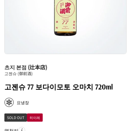
츠지 본점 (辻本店)
고젠슈 (御前酒)
고젠슈 77 보다이모토 오마치 720ml
요냉장
SOLD OUT
히이레
열처리