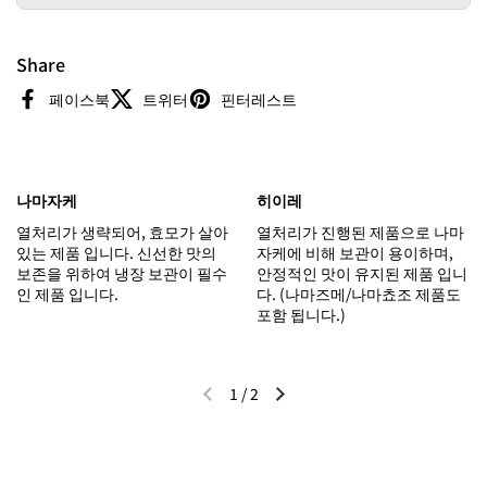
Share
페이스북
트위터
핀터레스트
나마자케
히이레
열처리가 생략되어, 효모가 살아
열처리가 진행된 제품으로 나마
있는 제품 입니다. 신선한 맛의
자케에 비해 보관이 용이하며,
보존을 위하여 냉장 보관이 필수
안정적인 맛이 유지된 제품 입니
인 제품 입니다.
다. (나마즈메/나마쵸조 제품도
포함 됩니다.)
1
/
2
이전 슬라이드
다음 슬라이드