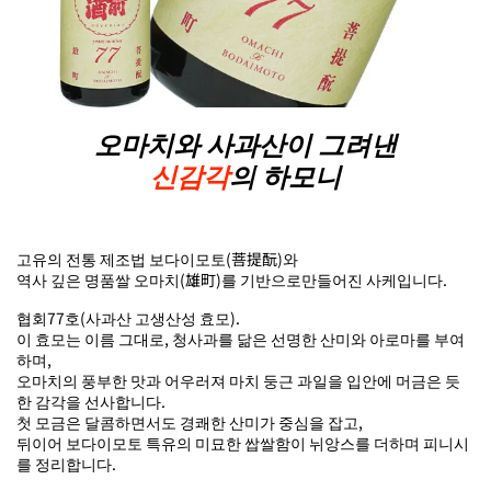
오마치와 사과산이 그려낸
신감각
의 하모니
고유의 전통 제조법 보다이모토(菩提酛)와
역사 깊은 명품쌀 오마치(雄町)를 기반으로만들어진 사케입니다.
협회77호(사과산 고생산성 효모).
이 효모는 이름 그대로, 청사과를 닮은 선명한 산미와 아로마를 부여
하며,
오마치의 풍부한 맛과 어우러져 마치 둥근 과일을 입안에 머금은 듯
한 감각을 선사합니다.
첫 모금은 달콤하면서도 경쾌한 산미가 중심을 잡고,
뒤이어 보다이모토 특유의 미묘한 쌉쌀함이 뉘앙스를 더하며 피니시
를 정리합니다.