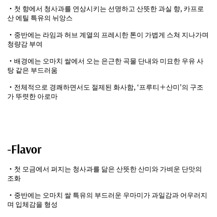
・첫 향에서 청사과를 연상시키는 선명하고 산뜻한 과실 향, 카프로
산 에틸 특유의 뉘앙스
・중반에는 라임과 허브 계열의 프레시한 톤이 가볍게 스쳐 지나가며
청량감 부여
・배경에는 오마치 쌀에서 오는 은근한 곡물 단내와 미묘한 우유 사
탕 같은 부드러움
・전체적으로 경쾌하면서도 절제된 화사함, ‘프루티＋산미’의 구조
가 뚜렷한 아로마
-Flavor
・첫 모금에서 퍼지는 청사과를 닮은 산뜻한 산미와 가벼운 단맛의
조화
・중반에는 오마치 쌀 특유의 부드러운 우마미가 과일감과 어우러지
며 입체감을 형성