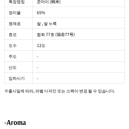
특정명칭
준마이 (純米)
정미율
65%
원재료
쌀 , 쌀 누룩
효모
협회 77호 (協会77号)
도수
12도
주도
-
산도
-
입하시기
-
※출시일에 따라, 라벨 디자인 또는 스펙이 변경 될 수 있습니다.
-Aroma