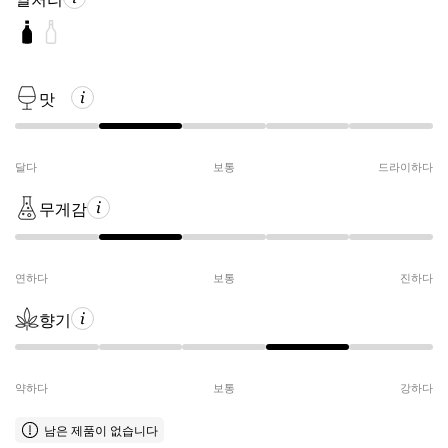
맛
달다
보통
드라이하다
무게감
연하다
보통
진하다
향기
약하다
보통
강하다
남은 제품이 없습니다