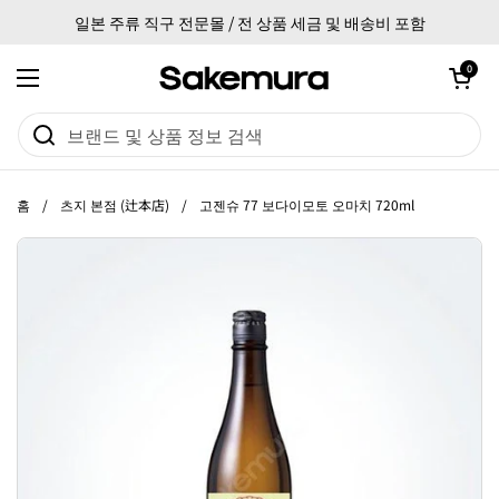
본문으로 건너뛰기
일본 주류 직구 전문몰 / 전 상품 세금 및 배송비 포함
카트 열기
0
메뉴 열기
홈
/
츠지 본점 (辻本店)
/
고젠슈 77 보다이모토 오마치 720ml