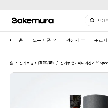
본문으로 건너뛰기
홈
모든 제품
원산지
주조사
홈
/
칸키쿠 명조 (寒菊銘醸)
/
칸키쿠 준마이다이긴죠 39 Special