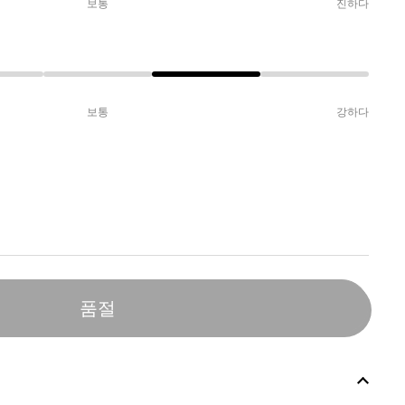
보통
진하다
보통
강하다
품절