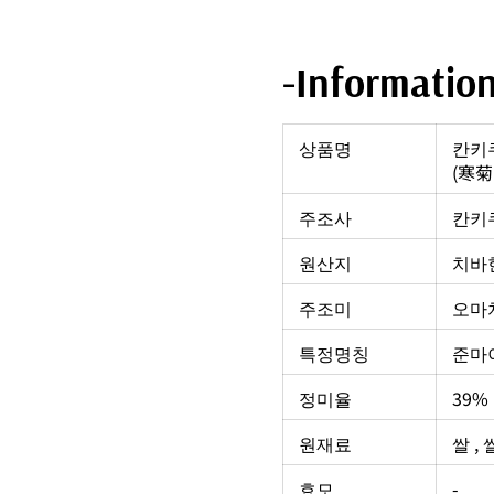
-Informatio
상품명
칸키쿠
(寒菊
주조사
칸키쿠
원산지
치바현
주조미
오마치
특정명칭
준마
정미율
39%
원재료
쌀 ,
효모
-