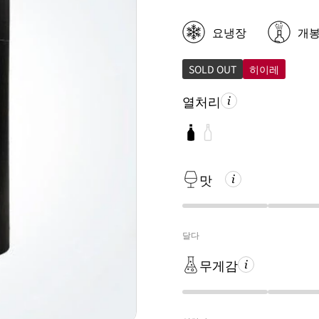
요냉장
개
SOLD OUT
히이레
열처리
맛
달다
무게감