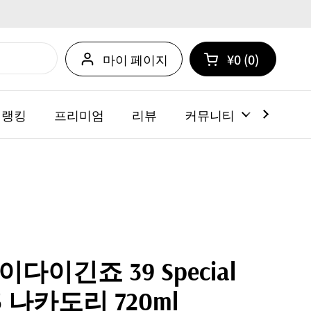
마이 페이지
¥0
0
카트 열기
쇼핑 카트 총계:
카트 내에 제품
 랭킹
프리미엄
리뷰
커뮤니티
뉴스
다이긴죠 39 Special
25 나카도리 720ml