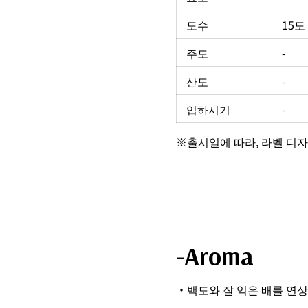
도수
15도
주도
-
산도
-
입하시기
-
※출시일에 따라, 라벨 디자
-Aroma
・백도와 잘 익은 배를 연