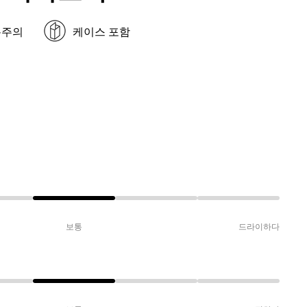
봉주의
케이스 포함
보통
드라이하다