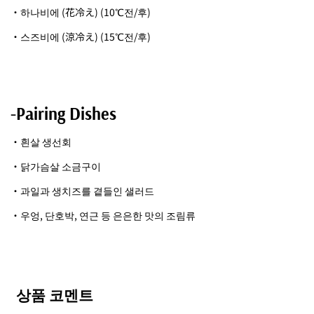
・하나비에 (花冷え) (10℃전/후)
・스즈비에 (涼冷え) (15℃전/후)
-Pairing Dishes
・흰살 생선회
・닭가슴살 소금구이
・과일과 생치즈를 곁들인 샐러드
・우엉, 단호박, 연근 등 은은한 맛의 조림류
상품 코멘트