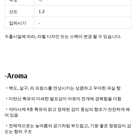
산도
1.3
입하시기
-
※출시일에 따라, 라벨 디자인 또는 스펙이 변경 될 수 있습니다.
-Aroma
・백도, 살구, 라 프랑스를 연상시키는 상큼하고 우아한 과실 향
・미탄산 특유의 미세한 발포감이 아로마 전개에 경쾌함을 더함
・야마사케 4호 특유의 맑고 정제된 감미 중심의 향조가 잔잔하게 배
어 있음
・전체적으로는 늦여름의 공기처럼 부드럽고, 기분 좋은 청량감이 감
도는 향의 구조