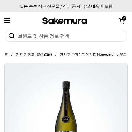
본문으로 건너뛰기
일본 주류 직구 전문몰 / 전 상품 세금 및 배송비 포함
카트 열기
0
메뉴 열기
홈
/
칸키쿠 명조 (寒菊銘醸)
/
칸키쿠 준마이다이긴죠 Monochrome 무로카나