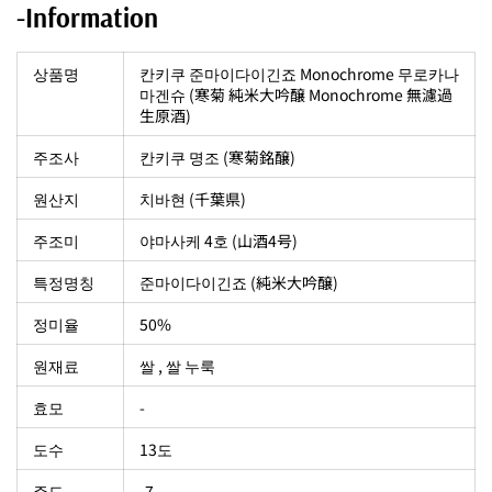
-Information
상품명
칸키쿠 준마이다이긴죠 Monochrome 무로카나
마겐슈 (寒菊 純米大吟醸 Monochrome 無濾過
生原酒)
주조사
칸키쿠 명조 (寒菊銘醸)
원산지
치바현 (千葉県)
주조미
야마사케 4호 (山酒4号)
특정명칭
준마이다이긴죠 (純米大吟醸)
정미율
50%
원재료
쌀 , 쌀 누룩
효모
-
도수
13도
주도
-7