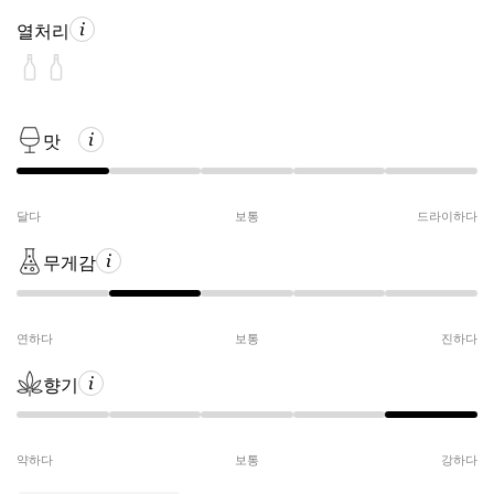
열처리
맛
달다
보통
드라이하다
무게감
연하다
보통
진하다
향기
약하다
보통
강하다