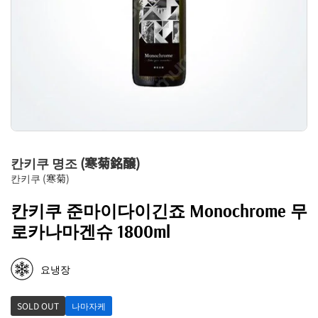
칸키쿠 명조 (寒菊銘醸)
칸키쿠 (寒菊)
칸키쿠 준마이다이긴죠 Monochrome 무
로카나마겐슈 1800ml
요냉장
SOLD OUT
나마자케