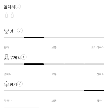
열처리
맛
달다
보통
드라이하다
무게감
연하다
보통
진하다
향기
약하다
보통
강하다