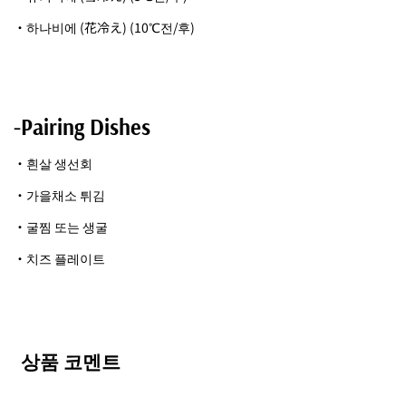
・하나비에 (花冷え) (10℃전/후)
-Pairing Dishes
・흰살 생선회
・가을채소 튀김
・굴찜 또는 생굴
・치즈 플레이트
상품 코멘트