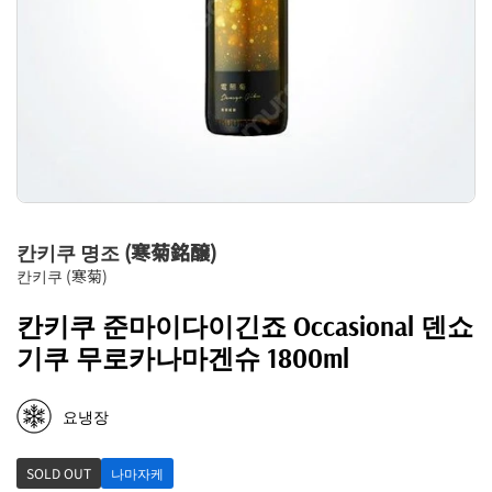
칸키쿠 명조 (寒菊銘醸)
칸키쿠 (寒菊)
칸키쿠 준마이다이긴죠 Occasional 덴쇼
기쿠 무로카나마겐슈 1800ml
요냉장
SOLD OUT
나마자케