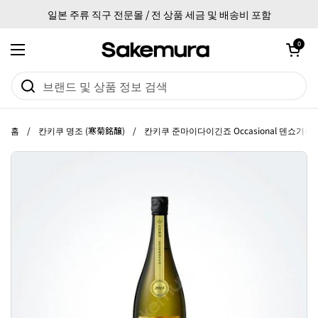
본문으로 건너뛰기
일본 주류 직구 전문몰 / 전 상품 세금 및 배송비 포함
카트 열기
0
메뉴 열기
홈
/
칸키쿠 명조 (寒菊銘醸)
/
칸키쿠 준마이다이긴죠 Occasional 덴쇼기쿠