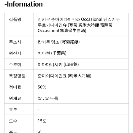
-Information
상품명
칸키쿠 준마이다이긴죠 Occasional 덴쇼기쿠
무로카나마겐슈 (寒菊 純米大吟醸 電照菊
Occasional 無濾過生原酒)
주조사
칸키쿠 명조 (寒菊銘醸)
원산지
치바현 (千葉県)
주조미
야마다니시키 (山田錦)
특정명칭
준마이다이긴죠 (純米大吟醸)
정미율
50%
원재료
쌀 , 쌀 누룩
효모
-
도수
15도
주도
-6