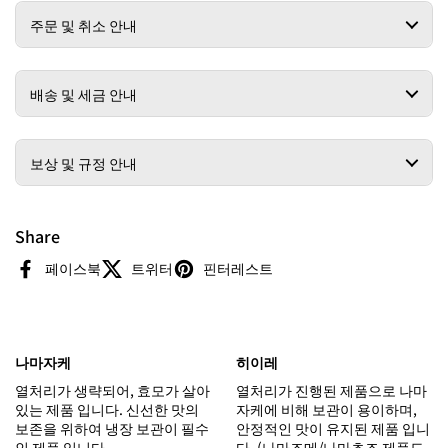
주문 및 취소 안내
배송 및 세금 안내
보상 및 규정 안내
Share
페이스북
트위터
핀터레스트
나마자케
히이레
열처리가 생략되어, 효모가 살아
열처리가 진행된 제품으로 나마
있는 제품 입니다. 신선한 맛의
자케에 비해 보관이 용이하며,
보존을 위하여 냉장 보관이 필수
안정적인 맛이 유지된 제품 입니
인 제품 입니다.
다. (나마즈메/나마쵸조 제품도