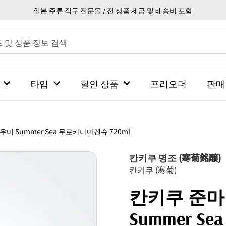
일본 주류 직구 전문몰 / 전 상품 세금 및 배송비 포함
타입
할인 상품
프리오더
판매
우미 Summer Sea 무로카나마겐슈 720ml
칸키쿠 명조 (寒菊銘醸)
칸키쿠 (寒菊)
칸키쿠 준마이
Summer S