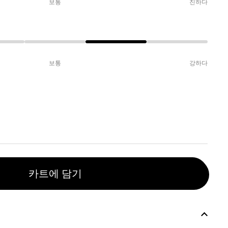
보통
진하다
보통
강하다
카트에 담기