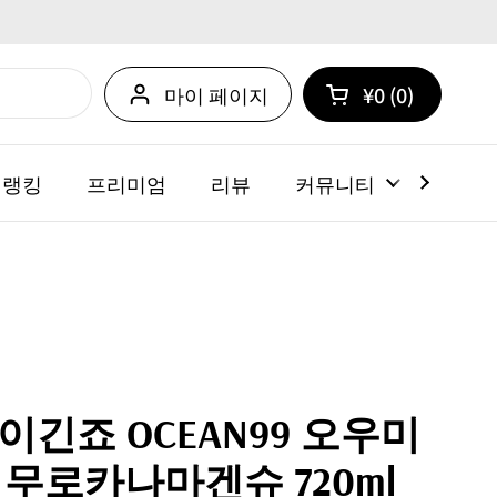
마이 페이지
¥0
0
카트 열기
쇼핑 카트 총계:
카트 내에 제품
 랭킹
프리미엄
리뷰
커뮤니티
뉴스
긴죠 OCEAN99 오우미
ea 무로카나마겐슈 720ml