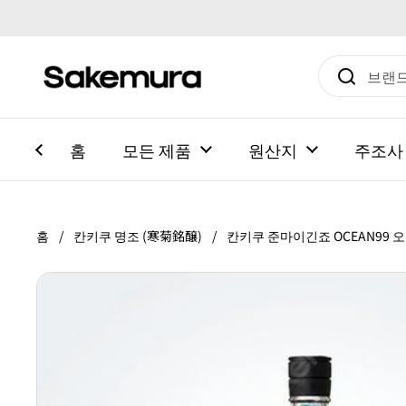
본문으로 건너뛰기
홈
모든 제품
원산지
주조사
홈
/
칸키쿠 명조 (寒菊銘醸)
/
칸키쿠 준마이긴죠 OCEAN99 오