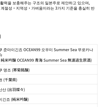
 활력을 보충해주는 구조의 일본주로 제안하고 있으며,
마인 계절성・지역성・가벼움이라는 3가지 기준을 충실히 반
n
 준마이긴죠 OCEAN99 오우미 Summer Sea 무로카나
슈
 純米吟醸 OCEAN99 青海 Summer Sea 無濾過生原酒)
 명조 (寒菊銘醸)
 (千葉県)
산산 (出羽燦々)
이긴죠 (純米吟醸)