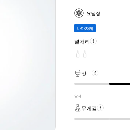
요냉장
나마자케
열처리
맛
달다
무게감