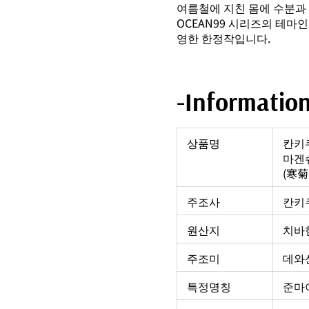
여름철에 지친 몸에 수분과
OCEAN99 시리즈의 테
영한 한정작입니다.
-Informatio
상품명
칸키쿠
마겐
(寒菊
주조사
칸키쿠
원산지
치바현
주조미
데와
특정명칭
준마