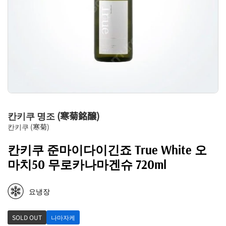
칸키쿠 명조 (寒菊銘醸)
칸키쿠 (寒菊)
칸키쿠 준마이다이긴죠 True White 오
마치50 무로카나마겐슈 720ml
요냉장
SOLD OUT
나마자케