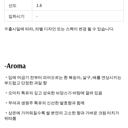
산도
1.6
입하시기
-
※출시일에 따라, 라벨 디자인 또는 스펙이 변경 될 수 있습니다.
-Aroma
・입에 머금기 전부터 피어오르는 흰 복숭아, 살구, 배를 연상시키는
부드럽고 단정한 과일 향
・오마치 특유의 깊고 성숙한 뉘앙스가 바탕에 깔려 있음
・무여과 생원주 특유의 신선한 발효향과 함께
・상온에 가까워질수록 쌀 본연의 고소한 향과 가벼운 크림 터치가
뒤따름