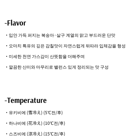
-Flavor
・입안 가득 퍼지는 복숭아·살구 계열의 맑고 부드러운 단맛
・오마치 특유의 깊은 감칠맛이 자연스럽게 뒤따라 입체감을 형성
・미세한 천연 가스감이 산뜻함을 더해주며
・깔끔한 산미와 마무리로 밸런스 있게 정리되는 맛 구성
-Temperature
・유키비에 (雪冷え) (5℃전/후)
・하나비에 (花冷え) (10℃전/후)
・스즈비에 (涼冷え) (15℃전/후)