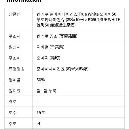
상품명
칸키쿠 준마이다이긴죠 True White 오마치50
무로카나마겐슈 (寒菊 純米大吟醸 TRUE WHITE
雄町50 無濾過生原酒)
주조사
칸키쿠 명조 (寒菊銘醸)
원산지
치바현 (千葉県)
주조미
오마치 (雄町)
특정명칭
준마이다이긴죠 (純米大吟醸)
정미율
50%
원재료
쌀 , 쌀 누룩
효모
-
도수
15도
주도
-4