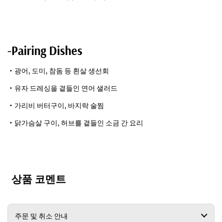
-Pairing Dishes
・광어, 도미, 참돔 등 흰살 생선회
・유자 드레싱을 곁들인 연어 샐러드
・가리비 버터구이, 바지락 술찜
・닭가슴살 구이, 허브를 곁들인 소금 간 요리
상품 코멘트
주문 및 취소 안내