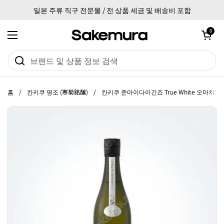
본문으로 건너뛰기
일본 주류 직구 전문몰 / 전 상품 세금 및 배송비 포함
카트 열기
0
메뉴 열기
홈
/
칸키쿠 명조 (寒菊銘醸)
/
칸키쿠 준마이다이긴죠 True White 오마치50