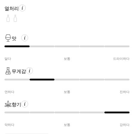
열처리
맛
달다
보통
드라이하다
무게감
연하다
보통
진하다
향기
약하다
보통
강하다