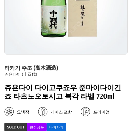
타카기 주조 (高木酒造)
쥬욘다이 (十四代)
쥬욘다이 다이고쿠죠우 준마이다이긴
죠 타츠노오토시고 복각 라벨 720ml
요냉장
케이스 포함
프리미엄
SOLD OUT
한정상품
나마자케