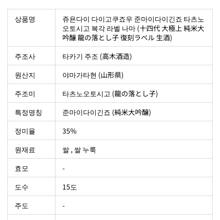
상품명
쥬욘다이 다이고쿠죠우 준마이다이긴죠 타츠노
오토시고 복각 라벨 나마 (十四代 大極上 純米大
吟醸 龍の落とし子 復刻ラベル 生酒)
주조사
타카기 주조 (高木酒造)
원산지
야마가타현 (山形県)
주조미
타츠노오토시고 (龍の落とし子)
특정명칭
준마이다이긴죠 (純米大吟醸)
정미율
35%
원재료
쌀 , 쌀 누룩
효모
-
도수
15도
주도
-