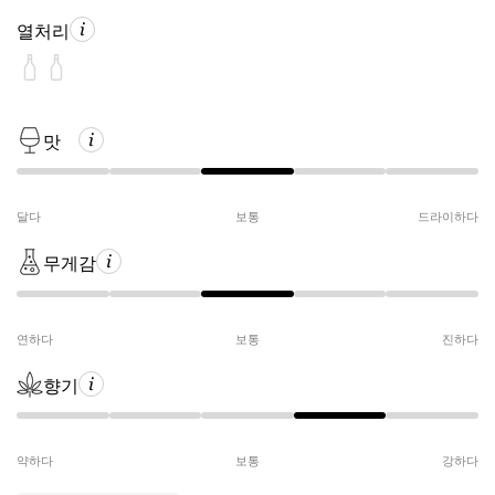
열처리
맛
달다
보통
드라이하다
무게감
연하다
보통
진하다
향기
약하다
보통
강하다