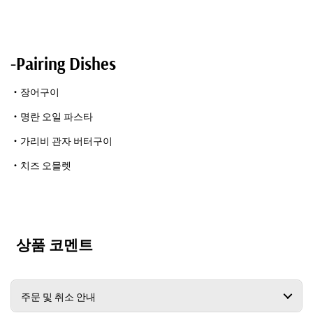
-Pairing Dishes
・장어구이
・명란 오일 파스타
・가리비 관자 버터구이
・치즈 오믈렛
상품 코멘트
주문 및 취소 안내