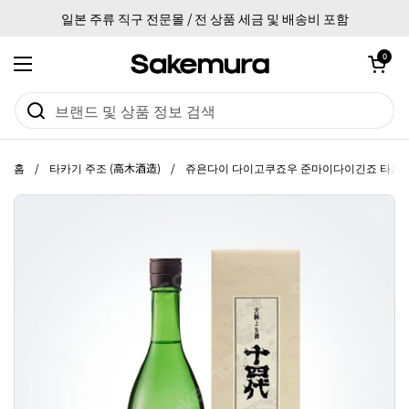
본문으로 건너뛰기
일본 주류 직구 전문몰 / 전 상품 세금 및 배송비 포함
카트 열기
0
메뉴 열기
홈
/
타카기 주조 (高木酒造)
/
쥬욘다이 다이고쿠죠우 준마이다이긴죠 타츠노오