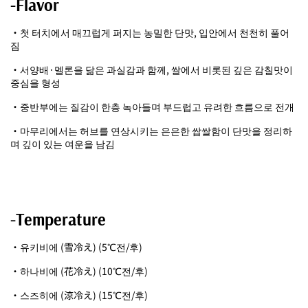
-Flavor
・첫 터치에서 매끄럽게 퍼지는 농밀한 단맛, 입안에서 천천히 풀어
짐
・서양배·멜론을 닮은 과실감과 함께, 쌀에서 비롯된 깊은 감칠맛이
중심을 형성
・중반부에는 질감이 한층 녹아들며 부드럽고 유려한 흐름으로 전개
・마무리에서는 허브를 연상시키는 은은한 쌉쌀함이 단맛을 정리하
며 깊이 있는 여운을 남김
-Temperature
・유키비에 (雪冷え) (5℃전/후)
・하나비에 (花冷え) (10℃전/후)
・스즈히에 (涼冷え) (15℃전/후)