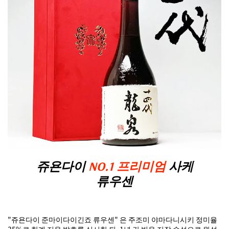
쥬욘다이
NO.1 프리미엄
사케
류우센
"쥬욘다이 준마이다이긴죠 류우센" 은 주조미 야마다니시키 정미율
35%로 한계 저온 발효를 실시한 뒤, 1년 간 빙온 저장 숙성으로 완성