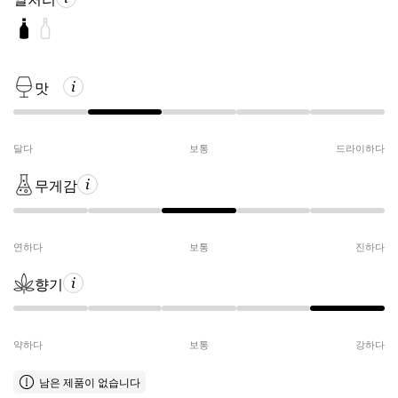
맛
달다
보통
드라이하다
무게감
연하다
보통
진하다
향기
약하다
보통
강하다
남은 제품이 없습니다