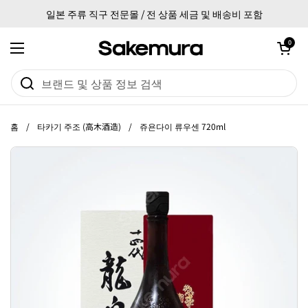
본문으로 건너뛰기
일본 주류 직구 전문몰 / 전 상품 세금 및 배송비 포함
카트 열기
0
메뉴 열기
홈
/
타카기 주조 (高木酒造)
/
쥬욘다이 류우센 720ml