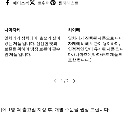
페이스북
트위터
핀터레스트
나마자케
히이레
열처리가 생략되어, 효모가 살아
열처리가 진행된 제품으로 나마
있는 제품 입니다. 신선한 맛의
자케에 비해 보관이 용이하며,
보존을 위하여 냉장 보관이 필수
안정적인 맛이 유지된 제품 입니
인 제품 입니다.
다. (나마즈메/나마쵸조 제품도
포함 됩니다.)
1
/
2
이전 슬라이드
다음 슬라이드
 1병 씩 출고일 지정 후, 개별 주문을 권장 드립니다.