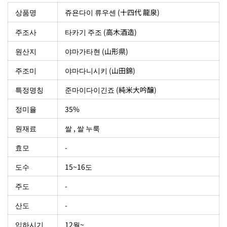
상품명
쥬욘다이 류우센 (十四代 龍泉)
주조사
타카기 주조 (高木酒造)
원산지
야마가타현 (山形県)
주조미
야마다니시키 (山田錦)
특정명칭
준마이다이긴죠 (純米大吟醸)
정미율
35%
원재료
쌀 , 쌀 누룩
효모
-
도수
15~16도
주도
-
산도
-
입하시기
12월~