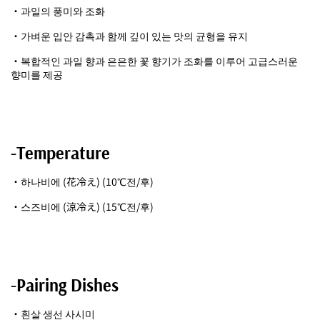
・과일의 풍미와 조화
・가벼운 입안 감촉과 함께 깊이 있는 맛의 균형을 유지
・복합적인 과일 향과 은은한 꽃 향기가 조화를 이루어 고급스러운
향미를 제공
-Temperature
・하나비에 (花冷え) (10℃전/후)
・스즈비에 (涼冷え) (15℃전/후)
-Pairing Dishes
・흰살 생선 사시미