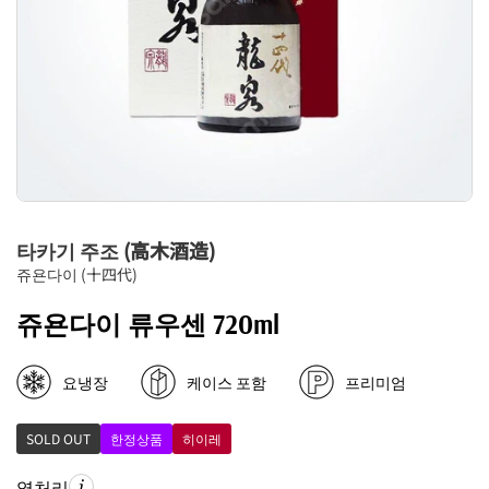
타카기 주조 (高木酒造)
쥬욘다이 (十四代)
쥬욘다이 류우센 720ml
요냉장
케이스 포함
프리미엄
SOLD OUT
한정상품
히이레
열처리