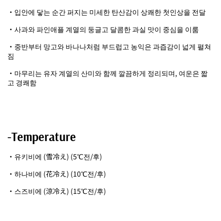
・입안에 닿는 순간 퍼지는 미세한 탄산감이 상쾌한 첫인상을 전달
・사과와 파인애플 계열의 둥글고 달콤한 과실 맛이 중심을 이룸
・중반부터 망고와 바나나처럼 부드럽고 농익은 과즙감이 넓게 펼쳐
짐
・마무리는 유자 계열의 산미와 함께 깔끔하게 정리되며, 여운은 짧
고 경쾌함
-Temperature
・유키비에 (雪冷え) (5℃전/후)
・하나비에 (花冷え) (10℃전/후)
・스즈비에 (涼冷え) (15℃전/후)