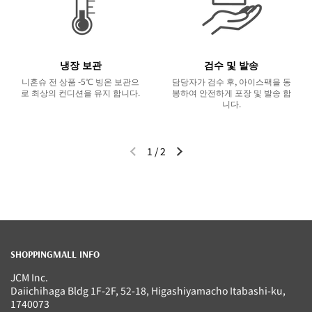
냉장 보관
검수 및 발송
니혼슈 전 상품 -5℃ 빙온 보관으
담당자가 검수 후, 아이스팩을 동
로 최상의 컨디션을 유지 합니다.
봉하여 안전하게 포장 및 발송 합
니다.
1
/
2
이전 슬라이드
다음 슬라이드
SHOPPINGMALL INFO
JCM Inc.
Daiichihaga Bldg 1F-2F, 52-18, Higashiyamacho Itabashi-ku,
1740073