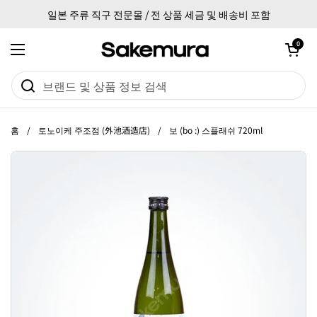
본문으로 건너뛰기
일본 주류 직구 전문몰 / 전 상품 세금 및 배송비 포함
카트 열기
0
메뉴 열기
홈
/
토노이케 주조점 (外池酒造店)
/
보 (bo :) 스플래쉬 720ml