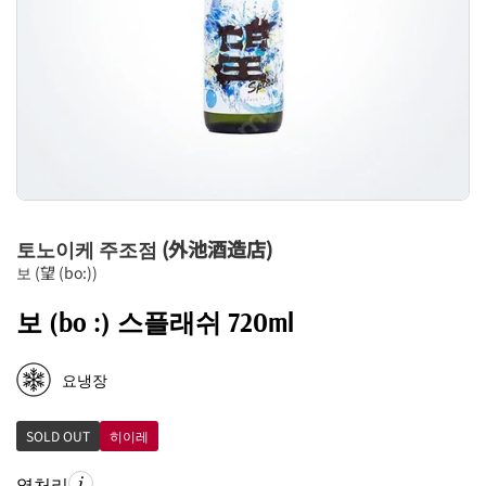
토노이케 주조점 (外池酒造店)
보 (望 (bo:))
보 (bo :) 스플래쉬 720ml
요냉장
SOLD OUT
히이레
열처리