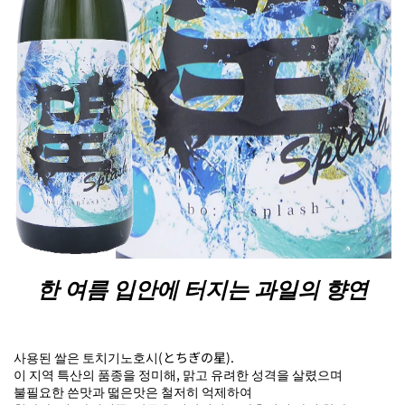
한 여름 입안에 터지는 과일의 향연
사용된 쌀은 토치기노호시(とちぎの星).
이 지역 특산의 품종을 정미해, 맑고 유려한 성격을 살렸으며
불필요한 쓴맛과 떫은맛은 철저히 억제하여