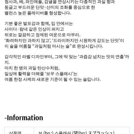
청사과, 배, 파인애플, 감귤을 연상시키는 다층적인 과실 향과
둥글고 부드러운 단맛·산미의 조화를 중심으로 한
밸런스 높은 플레이버를 형성합니다.
기분 좋은 발포감과 함께, 입 안에서는
사이다·람네 같은 인상이 퍼지고
뒤로는 깔끔하고 정제된 여운으로 마무리.
‘화려하지만 과하지 않고’, ‘드라이하지만 시원하게 감도는 단맛’이
이 술을 여름철 “과일처럼 마시는 술”로 완성시킵니다.
감각적인 라벨 디자인부터, 그에 딱 맞는 ‘과즙감 넘치는 맛의 연출’까
지.
마치 한 병의 과일 탄산수처럼,
일상에 활력을 더해줄 ‘보우 스플래시’는
여름 한정 사케의 새로운 기준이 될 수 있는 술입니다.
-Information
상품명
보 (bo :) 스플래쉬 (望(bo:) スプラッシュ)