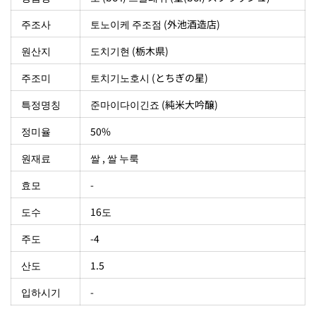
주조사
토노이케 주조점 (外池酒造店)
원산지
도치기현 (栃木県)
주조미
토치기노호시 (とちぎの星)
특정명칭
준마이다이긴죠 (純米大吟醸)
정미율
50%
원재료
쌀 , 쌀 누룩
효모
-
도수
16도
주도
-4
산도
1.5
입하시기
-