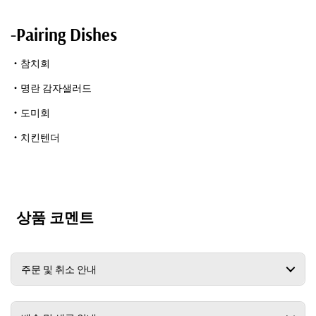
-Pairing Dishes
・참치회
・명란 감자샐러드
・도미회
・치킨텐더
상품 코멘트
주문 및 취소 안내