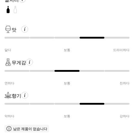
맛
달다
보통
드라이하다
무게감
연하다
보통
진하다
향기
약하다
보통
강하다
남은 제품이 없습니다