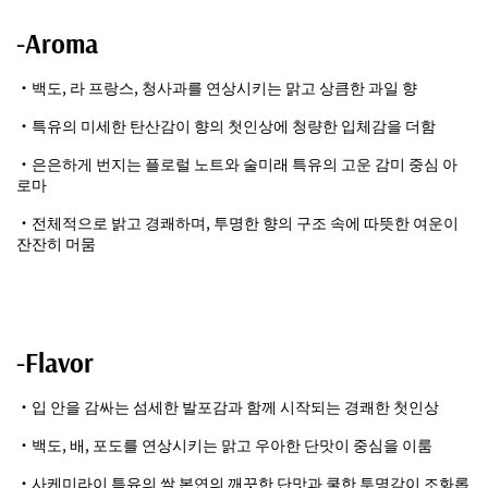
-Aroma
・백도, 라 프랑스, 청사과를 연상시키는 맑고 상큼한 과일 향
・특유의 미세한 탄산감이 향의 첫인상에 청량한 입체감을 더함
・은은하게 번지는 플로럴 노트와 술미래 특유의 고운 감미 중심 아
로마
・전체적으로 밝고 경쾌하며, 투명한 향의 구조 속에 따뜻한 여운이
잔잔히 머뭄
-Flavor
・입 안을 감싸는 섬세한 발포감과 함께 시작되는 경쾌한 첫인상
・백도, 배, 포도를 연상시키는 맑고 우아한 단맛이 중심을 이룸
・사케미라이 특유의 쌀 본연의 깨끗한 단맛과 쿨한 투명감이 조화롭