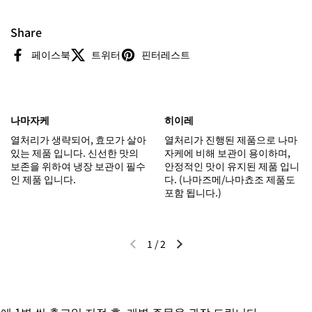
Share
페이스북
트위터
핀터레스트
나마자케
히이레
열처리가 생략되어, 효모가 살아
열처리가 진행된 제품으로 나마
있는 제품 입니다. 신선한 맛의
자케에 비해 보관이 용이하며,
보존을 위하여 냉장 보관이 필수
안정적인 맛이 유지된 제품 입니
인 제품 입니다.
다. (나마즈메/나마쵸조 제품도
포함 됩니다.)
1
/
2
이전 슬라이드
다음 슬라이드