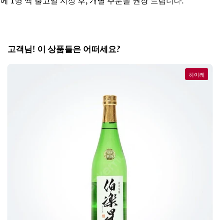
1병 씩 출고일 지정 후, 개별 주문을 권장 드립니다.
세
고객님! 이 상품들은 어떠세요?
히이레