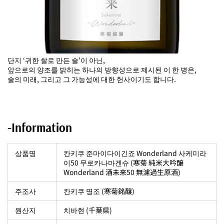
단지 ‘귀한 쌀로 만든 술’이 아닌,
앞으로의 양조를 밝히는 하나의 방향성으로 제시된 이 한 병은,
술의 미래, 그리고 그 가능성에 대한 헌사이기도 합니다.
-Information
상품명
칸키쿠 준마이다이긴죠 Wonderland 사케미라
이50 무로카나마겐슈 (寒菊 純米大吟醸
Wonderland 酒未来50 無濾過生原酒)
주조사
칸키쿠 명조 (寒菊銘醸)
원산지
치바현 (千葉県)