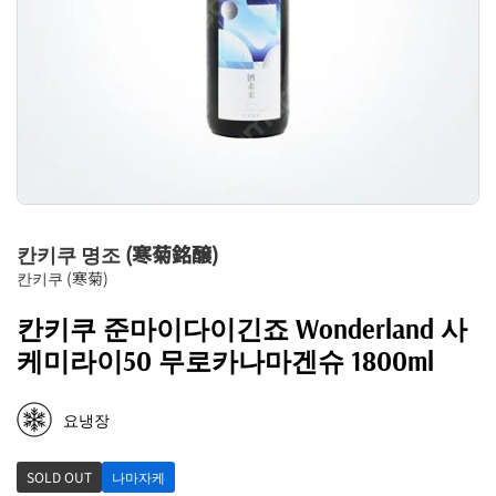
칸키쿠 명조 (寒菊銘醸)
칸키쿠 (寒菊)
칸키쿠 준마이다이긴죠 Wonderland 사
케미라이50 무로카나마겐슈 1800ml
요냉장
SOLD OUT
나마자케