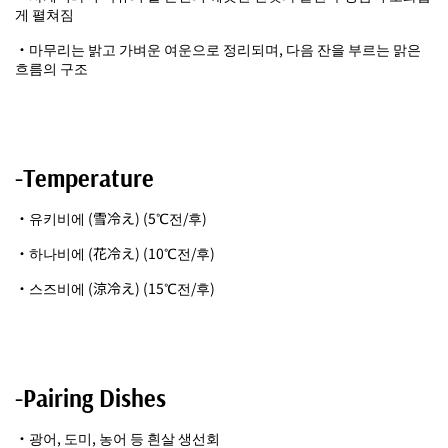
게 펼쳐짐
・마무리는 밝고 가벼운 여운으로 정리되며, 다음 잔을 부르는 맑은
흐름의 구조
-Temperature
・유키비에 (雪冷え) (5℃전/후)
・하나비에 (花冷え) (10℃전/후)
・스즈비에 (涼冷え) (15℃전/후)
-Pairing Dishes
・광어, 도미, 농어 등 흰살 생선회