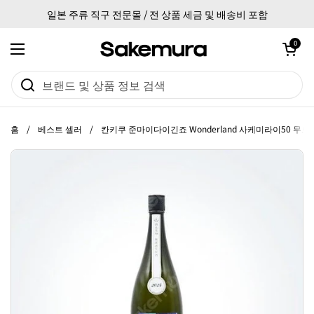
본문으로 건너뛰기
일본 주류 직구 전문몰 / 전 상품 세금 및 배송비 포함
카트 열기
0
메뉴 열기
홈
/
베스트 셀러
/
칸키쿠 준마이다이긴죠 Wonderland 사케미라이50 무로