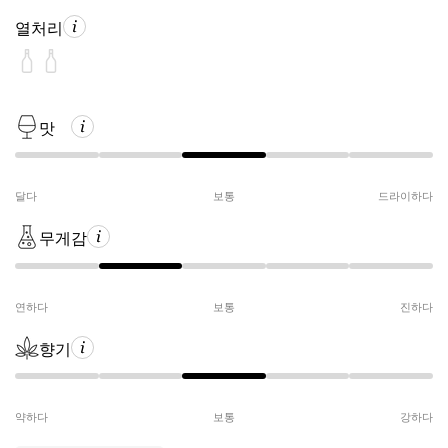
열처리
맛
달다
보통
드라이하다
무게감
연하다
보통
진하다
향기
약하다
보통
강하다