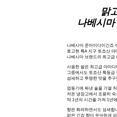
맑고
나베시마
나베시마 준마이다이긴죠 
효고현 특A 지구 토죠산 
나베시마 브랜드의 최고급 
사용한 쌀은 최고급 야마다
그중에서도 토죠산 특등급 
섬세하고 투명한 맛을 추구
엄동기에 짜낸 술을 가열 처
저온 냉장고에서 조용히 
약 1년의 시간을 거쳐 1년
향은 화려하면서도 섬세합
맑은 긴죠 향이 우아하게 