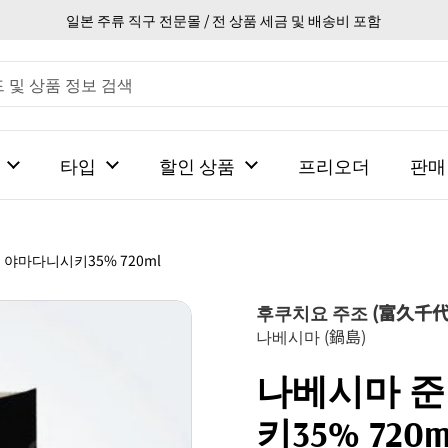
일본 주류 직구 전문몰 / 전 상품 세금 및 배송비 포함
타입
할인 상품
프리오더
판매
야마다니시키35% 720ml
후쿠치요 주조 (富久千代
나베시마 (鍋島)
나베시마 
키35% 720m