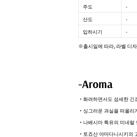
주도
-
산도
-
입하시기
-
※출시일에 따라, 라벨 디자
-Aroma
・화려하면서도 섬세한 긴죠
・싱그러운 과실을 떠올리게
・나베시마 특유의 미네랄 
・토죠산 야마다니시키의 고