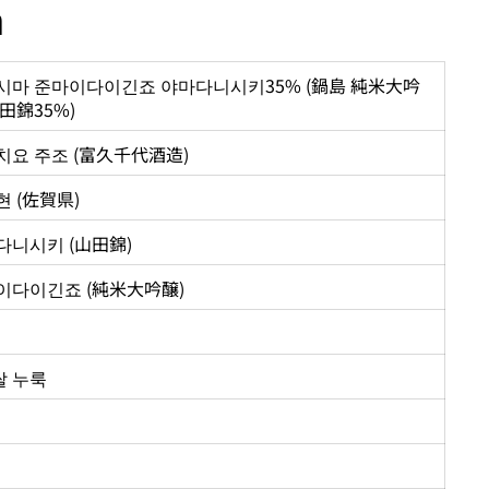
n
시마 준마이다이긴죠 야마다니시키35% (鍋島 純米大吟
田錦35%)
치요 주조 (富久千代酒造)
 (佐賀県)
다니시키 (山田錦)
이다이긴죠 (純米大吟醸)
 쌀 누룩