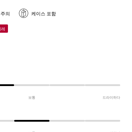
봉주의
케이스 포함
이레
보통
드라이하다