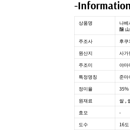
-Informatio
상품명
나베
醸 山
주조사
후쿠
원산지
사가현
주조미
야마
특정명칭
준마
정미율
35%
원재료
쌀 ,
효모
-
도수
16도