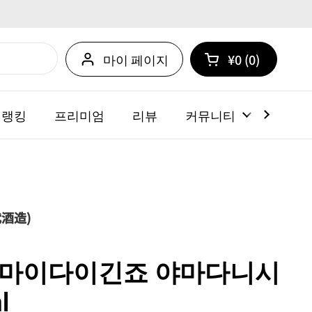
마이 페이지
¥0
0
카트 열기
쇼핑 카트 총계:
카트 내에 제품
 랭킹
프리미엄
리뷰
커뮤니티
뉴스
酒造)
준마이다이긴죠 야마다니시
l