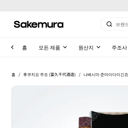
본문으로 건너뛰기
홈
모든 제품
원산지
주조사
홈
/
후쿠치요 주조 (富久千代酒造)
/
나베시마 준마이다이긴죠 