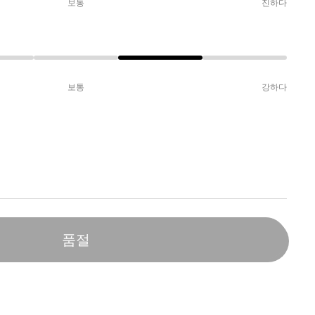
보통
진하다
보통
강하다
품절