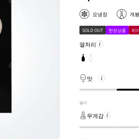
요냉장
개
SOLD OUT
한정상품
히
열처리
맛
달다
무게감