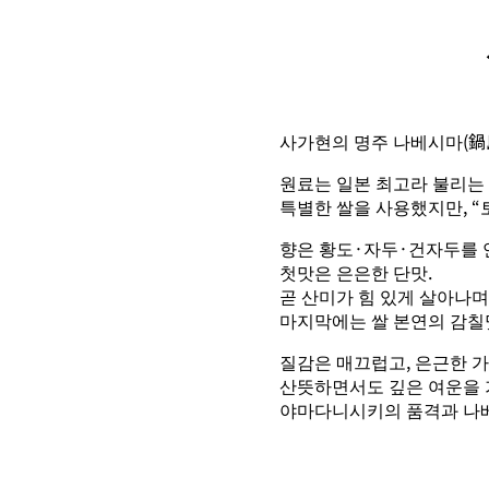
사가현의 명주 나베시마(鍋島
원료는 일본 최고라 불리는
특별한 쌀을 사용했지만, 
향은 황도·자두·건자두를 
첫맛은 은은한 단맛.
곧 산미가 힘 있게 살아나
마지막에는 쌀 본연의 감칠
질감은 매끄럽고, 은근한 
산뜻하면서도 깊은 여운을 가
야마다니시키의 품격과 나베