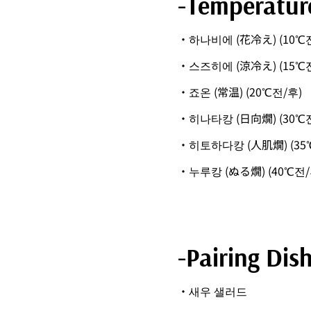
-Temperatur
・하나비에 (花冷え) (10℃
・스즈히에 (涼冷え) (15℃
・죠온 (常温) (20℃전/후)
・히나타캉 (日向燗) (30℃
・히토하다캉 (人肌燗) (35
・누루캉 (ぬる燗) (40℃전/
-Pairing Dis
・새우 샐러드