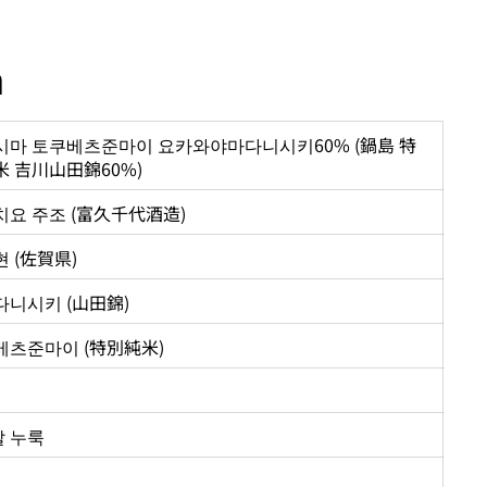
n
시마 토쿠베츠준마이 요카와야마다니시키60% (鍋島 特
米 吉川山田錦60%)
치요 주조 (富久千代酒造)
 (佐賀県)
다니시키 (山田錦)
베츠준마이 (特別純米)
 쌀 누룩