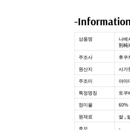
-Informatio
상품명
나베
別純
주조사
후쿠
원산지
사가현
주조미
야마
특정명칭
토쿠
정미율
60%
원재료
쌀 ,
효모
-