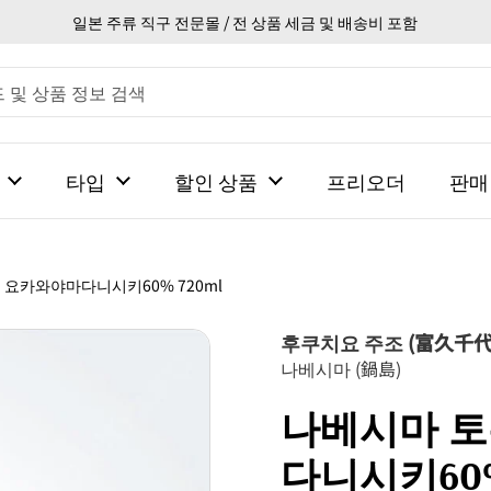
일본 주류 직구 전문몰 / 전 상품 세금 및 배송비 포함
타입
할인 상품
프리오더
판매
요카와야마다니시키60% 720ml
후쿠치요 주조 (富久千代
나베시마 (鍋島)
나베시마 
다니시키60%