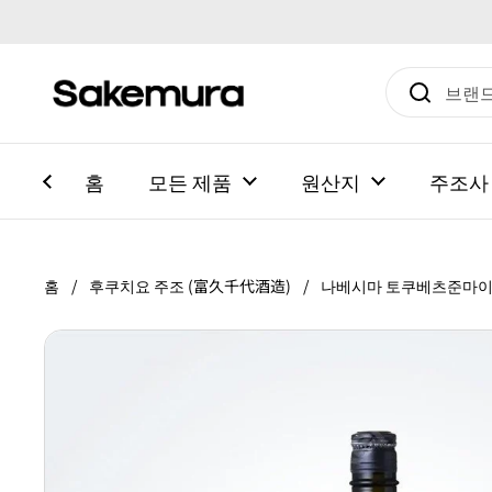
본문으로 건너뛰기
홈
모든 제품
원산지
주조사
홈
/
후쿠치요 주조 (富久千代酒造)
/
나베시마 토쿠베츠준마이 