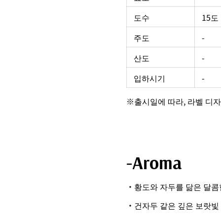
도수
15도
주도
-
산도
-
입하시기
-
※출시일에 따라, 라벨 디자
-Aroma
・황도와 자두를 닮은 달콤
・건자두 같은 깊은 보랏빛