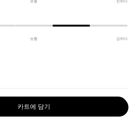
보통
진하다
보통
강하다
카트에 담기