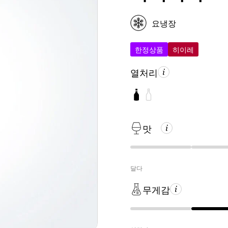
요냉장
한정상품
히이레
열처리
맛
달다
무게감