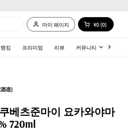
마이 페이지
¥0
0
카트 열기
쇼핑 카트 총계:
카트 내에 제품
 랭킹
프리미엄
리뷰
커뮤니티
뉴스
酒造)
토쿠베츠준마이 요카와야마
 720ml