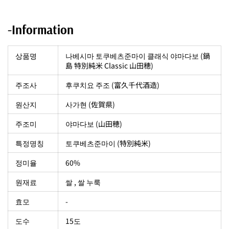
-Information
상품명
나베시마 토쿠베츠준마이 클래식 야마다보 (鍋
島 特別純米 Classic 山田穂)
주조사
후쿠치요 주조 (富久千代酒造)
원산지
사가현 (佐賀県)
주조미
야마다보 (山田穂)
특정명칭
토쿠베츠준마이 (特別純米)
정미율
60%
원재료
쌀 , 쌀 누룩
효모
-
도수
15도