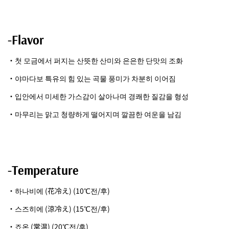
-Flavor
・첫 모금에서 퍼지는 산뜻한 산미와 은은한 단맛의 조화
・야마다보 특유의 힘 있는 곡물 풍미가 차분히 이어짐
・입안에서 미세한 가스감이 살아나며 경쾌한 질감을 형성
・마무리는 맑고 청량하게 떨어지며 깔끔한 여운을 남김
-Temperature
・하나비에 (花冷え) (10℃전/후)
・스즈히에 (涼冷え) (15℃전/후)
・죠온 (常温) (20℃전/후)