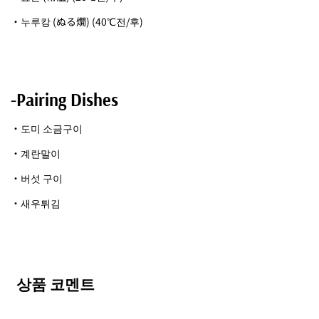
・누루캉 (ぬる燗) (40℃전/후)
-Pairing Dishes
・도미 소금구이
・계란말이
・버섯 구이
・새우튀김
상품 코멘트