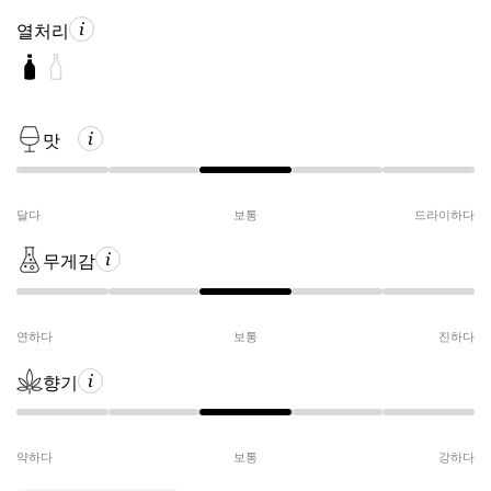
열처리
맛
달다
보통
드라이하다
무게감
연하다
보통
진하다
향기
약하다
보통
강하다