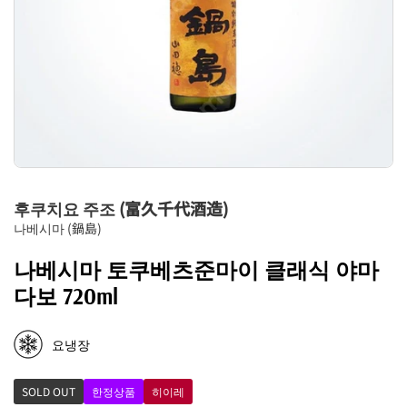
후쿠치요 주조 (富久千代酒造)
나베시마 (鍋島)
나베시마 토쿠베츠준마이 클래식 야마
다보 720ml
요냉장
SOLD OUT
한정상품
히이레