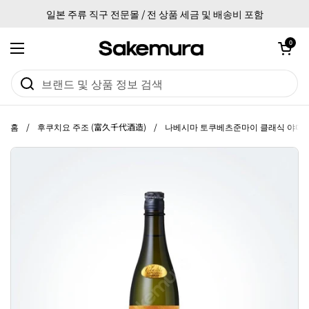
본문으로 건너뛰기
일본 주류 직구 전문몰 / 전 상품 세금 및 배송비 포함
카트 열기
0
메뉴 열기
홈
/
후쿠치요 주조 (富久千代酒造)
/
나베시마 토쿠베츠준마이 클래식 야마다보