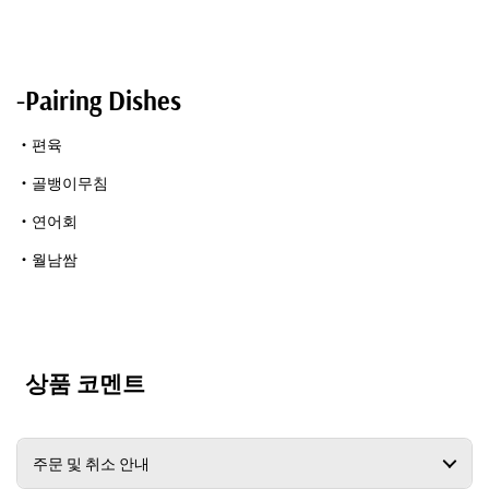
-Pairing Dishes
・편육
・골뱅이무침
・연어회
・월남쌈
상품 코멘트
주문 및 취소 안내