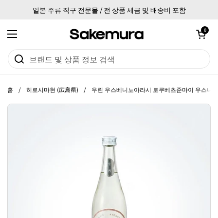
본문으로 건너뛰기
일본 주류 직구 전문몰 / 전 상품 세금 및 배송비 포함
카트 열기
0
메뉴 열기
홈
/
히로시마현 (広島県)
/
우린 우스베니노아라시 토쿠베츠준마이 우스니고리