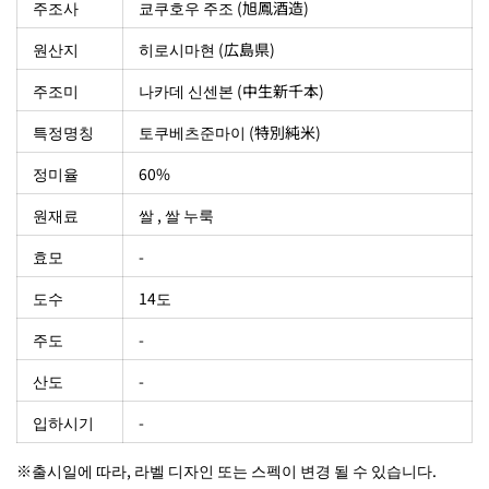
주조사
쿄쿠호우 주조 (旭鳳酒造)
원산지
히로시마현 (広島県)
주조미
나카데 신센본 (中生新千本)
특정명칭
토쿠베츠준마이 (特別純米)
정미율
60%
원재료
쌀 , 쌀 누룩
효모
-
도수
14도
주도
-
산도
-
입하시기
-
※출시일에 따라, 라벨 디자인 또는 스펙이 변경 될 수 있습니다.