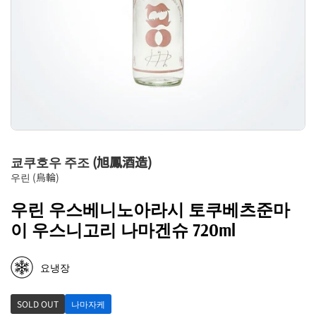
쿄쿠호우 주조 (旭鳳酒造)
우린 (烏輪)
우린 우스베니노아라시 토쿠베츠준마
이 우스니고리 나마겐슈 720ml
요냉장
SOLD OUT
나마자케