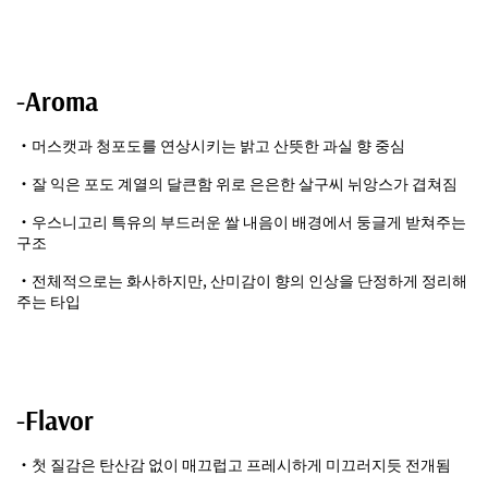
-Aroma
・머스캣과 청포도를 연상시키는 밝고 산뜻한 과실 향 중심
・잘 익은 포도 계열의 달큰함 위로 은은한 살구씨 뉘앙스가 겹쳐짐
・우스니고리 특유의 부드러운 쌀 내음이 배경에서 둥글게 받쳐주는
구조
・전체적으로는 화사하지만, 산미감이 향의 인상을 단정하게 정리해
주는 타입
-Flavor
・첫 질감은 탄산감 없이 매끄럽고 프레시하게 미끄러지듯 전개됨