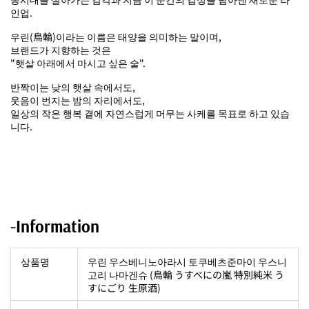
인업.
우린(烏輪)이라는 이름은 태양을 의미하는 말이며,
브랜드가 지향하는 것은
"햇살 아래에서 마시고 싶은 술".
반짝이는 낮의 햇살 속에서도,
웃음이 번지는 밤의 자리에서도,
일상의 작은 행복 곁에 자연스럽게 머무는 사케를 목표로 하고 있습
니다.
-Information
상품명
우린 우스베니노아라시 토쿠베츠준마이 우스니
고리 나마겐슈 (
烏輪 うすべにの嵐 特別純米 う
すにごり 生原酒)