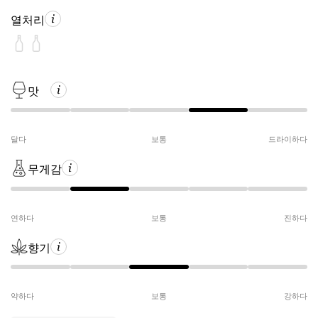
열처리
맛
달다
보통
드라이하다
무게감
연하다
보통
진하다
향기
약하다
보통
강하다