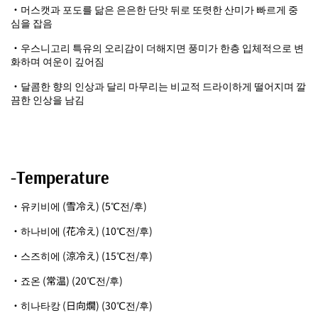
・머스캣과 포도를 닮은 은은한 단맛 뒤로 또렷한 산미가 빠르게 중
심을 잡음
・우스니고리 특유의 오리감이 더해지면 풍미가 한층 입체적으로 변
화하며 여운이 깊어짐
・달콤한 향의 인상과 달리 마무리는 비교적 드라이하게 떨어지며 깔
끔한 인상을 남김
-Temperature
・유키비에 (雪冷え) (5℃전/후)
・하나비에 (花冷え) (10℃전/후)
・스즈히에 (涼冷え) (15℃전/후)
・죠온 (常温) (20℃전/후)
・히나타캉 (日向燗) (30℃전/후)