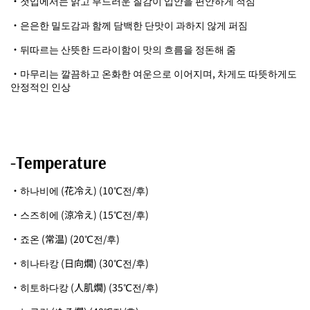
・첫입에서는 맑고 부드러운 질감이 입안을 편안하게 적심
・은은한 밀도감과 함께 담백한 단맛이 과하지 않게 퍼짐
・뒤따르는 산뜻한 드라이함이 맛의 흐름을 정돈해 줌
・마무리는 깔끔하고 온화한 여운으로 이어지며, 차게도 따뜻하게도
안정적인 인상
-Temperature
・하나비에 (花冷え) (10℃전/후)
・스즈히에 (涼冷え) (15℃전/후)
・죠온 (常温) (20℃전/후)
・히나타캉 (日向燗) (30℃전/후)
・히토하다캉 (人肌燗) (35℃전/후)