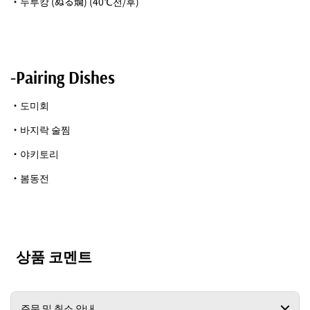
・누루캉 (ぬる燗) (40℃전/후)
-Pairing Dishes
・도미회
・바지락 술찜
・야키토리
・봄동전
상품 코멘트
주문 및 취소 안내