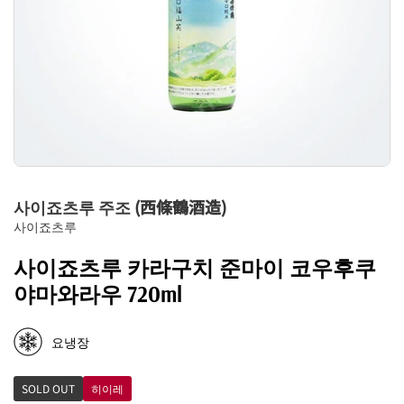
사이죠츠루 주조 (西條鶴酒造)
사이죠츠루
사이죠츠루 카라구치 준마이 코우후쿠
야마와라우 720ml
요냉장
SOLD OUT
히이레