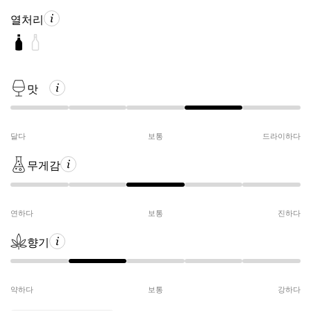
열처리
맛
달다
보통
드라이하다
무게감
연하다
보통
진하다
향기
약하다
보통
강하다