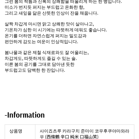
그런 봄의 싹틈과 신록의 상쾌함을 떠올리게 하는 한 병입니다.
미소가 번지듯 퍼지는 부드럽고 온화한 향,
그리고 새잎을 닮은 산뜻한 인상이 잔을 채웁니다.
살짝 차갑게 마시면 맑고 상쾌한 맛이 살아나고,
기온차가 심한 이 시기에는 따뜻하게 데워도 좋습니다.
온기를 더하면 자연스럽게 퍼지는 밀도감과
편안하게 감도는 여운이 인상적입니다.
봄나물과 같은 제철 식재료와도 잘 어울리는,
차갑게도, 따뜻하게도 즐길 수 있는 술.
이른 봄의 공기를 그대로 담아낸 듯한
부드럽고도 담백한 한 잔입니다.
-Information
상품명
사이죠츠루 카라구치 준마이 코우후쿠야마와라
우 (西條鶴 辛口 純米 口福山笑)