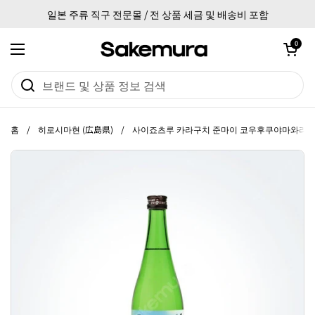
본문으로 건너뛰기
일본 주류 직구 전문몰 / 전 상품 세금 및 배송비 포함
카트 열기
0
메뉴 열기
홈
/
히로시마현 (広島県)
/
사이죠츠루 카라구치 준마이 코우후쿠야마와라우 7