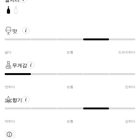
맛
달다
보통
드라이하다
무게감
연하다
보통
진하다
향기
약하다
보통
강하다