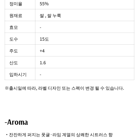
정미율
55%
원재료
쌀 , 쌀 누룩
효모
-
도수
15도
주도
+4
산도
1.6
입하시기
-
※출시일에 따라, 라벨 디자인 또는 스펙이 변경 될 수 있습니다.
-Aroma
・잔잔하게 퍼지는 풋귤·라임 계열의 상쾌한 시트러스 향