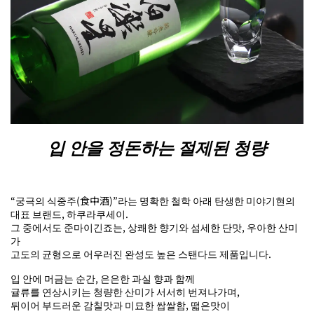
입 안을 정돈하는 절제된 청량
“궁극의 식중주(食中酒)”라는 명확한 철학 아래 탄생한 미야기현의
대표 브랜드, 하쿠라쿠세이.
그 중에서도 준마이긴죠는, 상쾌한 향기와 섬세한 단맛, 우아한 산미
가
고도의 균형으로 어우러진 완성도 높은 스탠다드 제품입니다.
입 안에 머금는 순간, 은은한 과실 향과 함께
귤류를 연상시키는 청량한 산미가 서서히 번져나가며,
뒤이어 부드러운 감칠맛과 미묘한 쌉쌀함, 떫은맛이