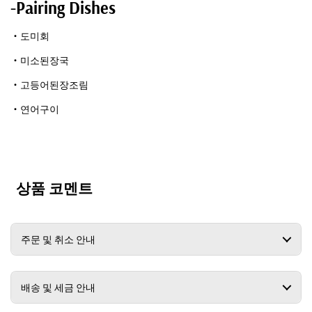
-Pairing Dishes
・도미회
・미소된장국
・고등어된장조림
・연어구이
상품 코멘트
주문 및 취소 안내
배송 및 세금 안내