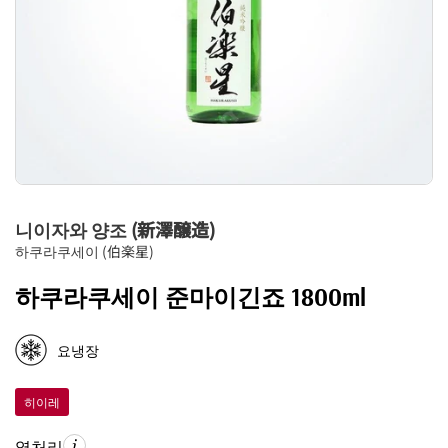
니이자와 양조 (新澤醸造)
하쿠라쿠세이 (伯楽星)
하쿠라쿠세이 준마이긴죠 1800ml
요냉장
히이레
열처리