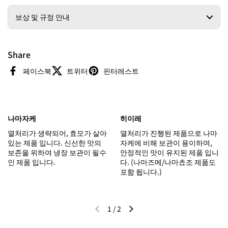
보상 및 규정 안내
Share
페이스북
트위터
핀터레스트
나마자케
히이레
열처리가 생략되어, 효모가 살아
열처리가 진행된 제품으로 나마
있는 제품 입니다. 신선한 맛의
자케에 비해 보관이 용이하며,
보존을 위하여 냉장 보관이 필수
안정적인 맛이 유지된 제품 입니
인 제품 입니다.
다. (나마즈메/나마쵸조 제품도
포함 됩니다.)
1
/
2
이전 슬라이드
다음 슬라이드