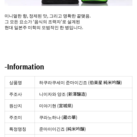
미니멀한 향, 정제된 맛, 그리고 명확한 끝맺음.
그 모든 요소가 ‘음식의 조력자’로 설계된
현대 일본주 미학의 모범적인 한 병입니다.
-Information
상품명
하쿠라쿠세이 준마이긴죠 (伯楽星 純米吟醸)
주조사
니이자와 양조 (新澤醸造)
원산지
미야기현 (宮城県)
주조미
쿠라노하나 (蔵の華)
특정명칭
준마이이긴죠 (純米吟醸)