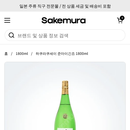
본문으로 건너뛰기
일본 주류 직구 전문몰 / 전 상품 세금 및 배송비 포함
카트 열기
0
메뉴 열기
홈
/
1800ml
/
하쿠라쿠세이 준마이긴죠 1800ml