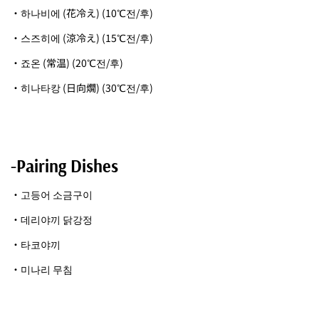
・하나비에 (花冷え) (10℃전/후)
・스즈히에 (涼冷え) (15℃전/후)
・죠온 (常温) (20℃전/후)
・히나타캉 (日向燗) (30℃전/후)
-Pairing Dishes
・고등어 소금구이
・데리야끼 닭강정
・타코야끼
・미나리 무침