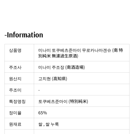
-Information
상품명
미나미 토쿠베츠준마이 무로카나마겐슈 (南 特
別純米 無濾過生原酒)
주조사
미나미 주조장 (南酒造場)
원산지
고치현 (高知県)
주조미
-
특정명칭
토쿠베츠준마이 (
特別純米
)
정미율
65%
원재료
쌀 , 쌀 누룩