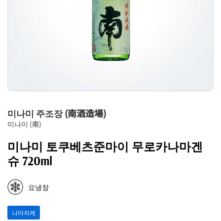
미나미 주조장 (南酒造場)
미나미 (南)
미나미 토쿠베츠준마이 무로카나마겐
슈 720ml
요냉장
나마자케