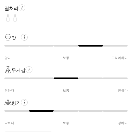
열처리
맛
달다
보통
드라이하다
무게감
연하다
보통
진하다
향기
약하다
보통
강하다