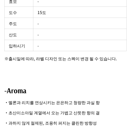
효모
-
도수
15도
주도
-
산도
-
입하시기
-
※출시일에 따라, 라벨 디자인 또는 스펙이 변경 될 수 있습니다.
-Aroma
・멜론과 리치를 연상시키는 은은하고 청량한 과실 향
・초산이소아밀 계열에서 오는 가볍고 산뜻한 향의 결
・과하지 않게 절제된, 조용히 퍼지는 클린한 방향성