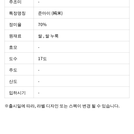
주조미
-
특정명칭
준마이 (純米)
정미율
70%
원재료
쌀 , 쌀 누룩
효모
-
도수
17도
주도
-
산도
-
입하시기
-
※출시일에 따라, 라벨 디자인 또는 스펙이 변경 될 수 있습니다.