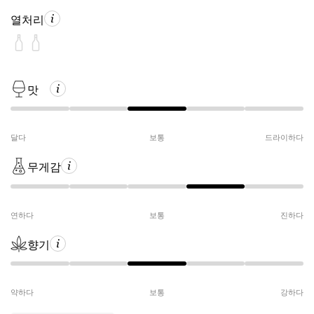
열처리
맛
달다
보통
드라이하다
무게감
연하다
보통
진하다
향기
약하다
보통
강하다