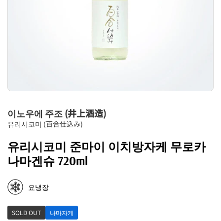
이노우에 주조 (井上酒造)
유리시코미 (百合仕込み)
유리시코미 준마이 이치방자케 무로카
나마겐슈 720ml
요냉장
SOLD OUT
나마자케