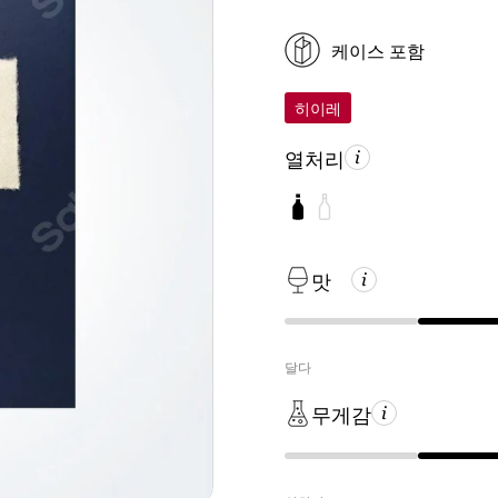
케이스 포함
히이레
열처리
맛
달다
무게감