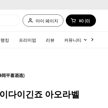
마이 페이지
¥0
0
카트 열기
쇼핑 카트 총계:
카트 내에 제품
 랭킹
프리미엄
리뷰
커뮤니티
뉴스
静岡平喜酒造)
마이다이긴죠 아오라벨