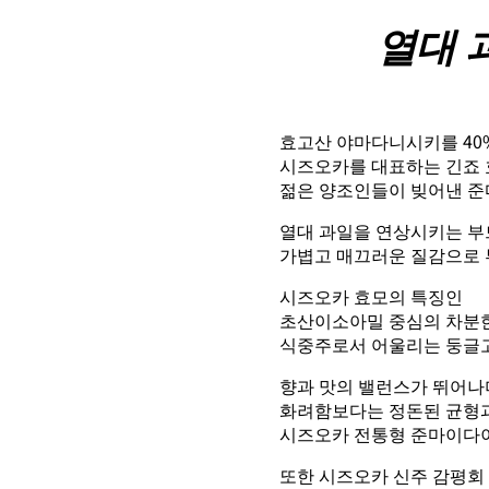
열대 
효고산 야마다니시키를 40
시즈오카를 대표하는 긴죠 효
젊은 양조인들이 빚어낸 
열대 과일을 연상시키는 부
가볍고 매끄러운 질감으로 
시즈오카 효모의 특징인
초산이소아밀 중심의 차분한
식중주로서 어울리는 둥글고
향과 맛의 밸런스가 뛰어나
화려함보다는 정돈된 균형
시즈오카 전통형 준마이다이
또한 시즈오카 신주 감평회