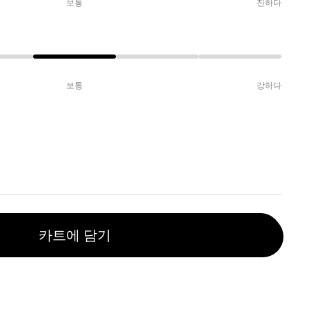
보통
진하다
보통
강하다
카트에 담기