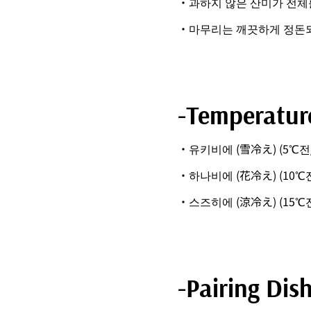
・과하지 않은 산미가 전체
・마무리는 깨끗하게 정돈되
-Temperatur
・유키비에 (雪冷え) (5℃전
・하나비에 (花冷え) (10℃
・스즈히에 (涼冷え) (15℃
-Pairing Dis