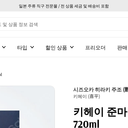
일본 주류 직구 전문몰 / 전 상품 세금 및 배송비 포함
타입
할인 상품
프리오더
판매
l
시즈오카 히라키 주조 (
키헤이 (喜平)
키헤이 준
720ml