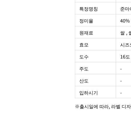
특정명칭
준마
정미율
40%
원재료
쌀 ,
효모
시즈오
도수
16도
주도
-
산도
-
입하시기
-
※출시일에 따라, 라벨 디자