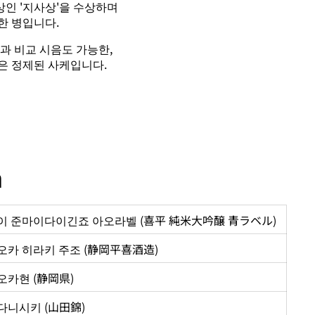
인 '지사상'을 수상하며
한 병입니다.
과 비교 시음도 가능한,
은 정제된 사케입니다.
n
이 준마이다이긴죠 아오라벨 (喜平 純米大吟醸 青ラベル)
오카 히라키 주조 (静岡平喜酒造)
오카현 (静岡県)
다니시키 (山田錦
)