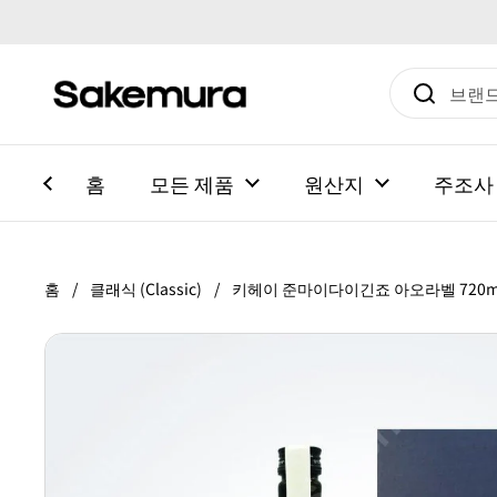
본문으로 건너뛰기
홈
모든 제품
원산지
주조사
홈
/
클래식 (Classic)
/
키헤이 준마이다이긴죠 아오라벨 720m