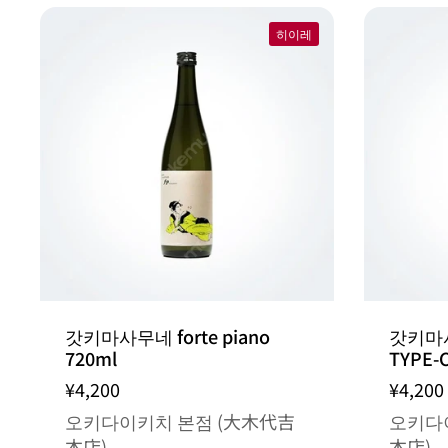
히이레
갓키마사무네 forte piano
갓키마사무
720ml
TYPE-C
¥4,200
¥4,200
오키다이키치 본점 (大木代吉
오키다
本店)
本店)