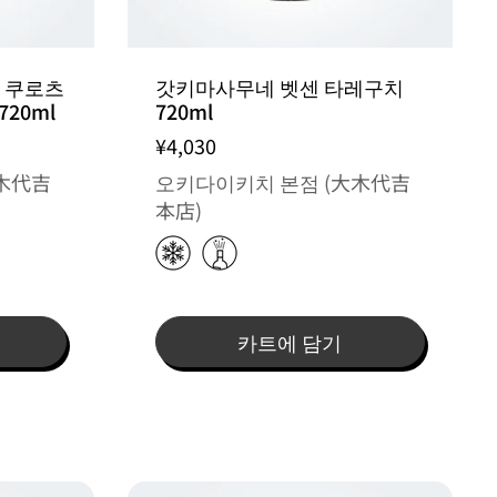
 쿠로츠
갓키마사무네 벳센 타레구치
720ml
720ml
¥4,030
木代吉
오키다이키치 본점 (大木代吉
本店)
카트에 담기