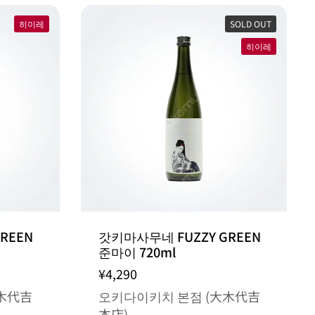
히이레
SOLD OUT
히이레
REEN
갓키마사무네 FUZZY GREEN
준마이 720ml
¥4,290
木代吉
오키다이키치 본점 (大木代吉
本店)