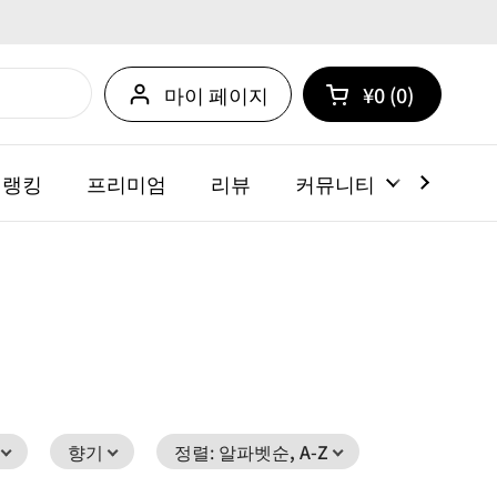
마이 페이지
¥0
0
카트 열기
쇼핑 카트 총계:
카트 내에 제품
 랭킹
프리미엄
리뷰
커뮤니티
뉴스
향기
정렬
:
알파벳순, A-Z