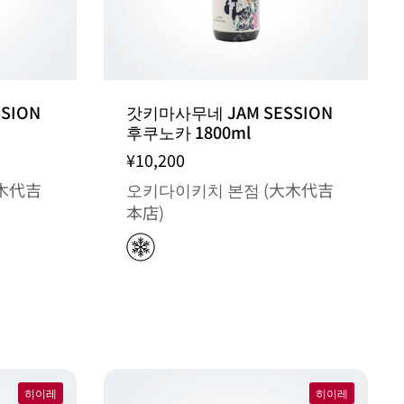
SION
갓키마사무네 JAM SESSION
후쿠노카 1800ml
¥10,200
木代吉
오키다이키치 본점 (大木代吉
本店)
히이레
히이레