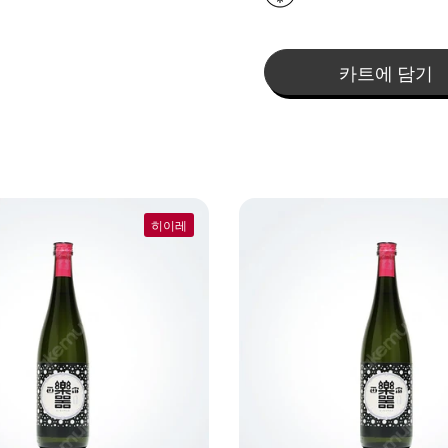
카트에 담기
히이레