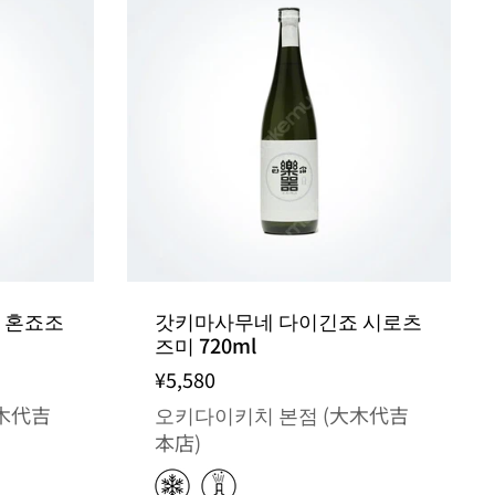
 혼죠조
갓키마사무네 다이긴죠 시로츠
즈미 720ml
¥5,580
木代吉
오키다이키치 본점 (大木代吉
本店)