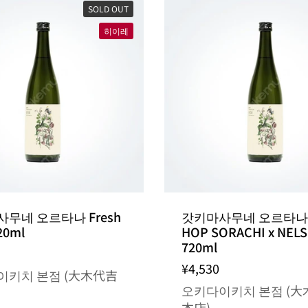
SOLD OUT
히이레
무네 오르타나 Fresh
갓키마사무네 오르타나 F
20ml
HOP SORACHI x NEL
720ml
¥4,530
이키치 본점 (大木代吉
오키다이키치 본점 (大
本店)