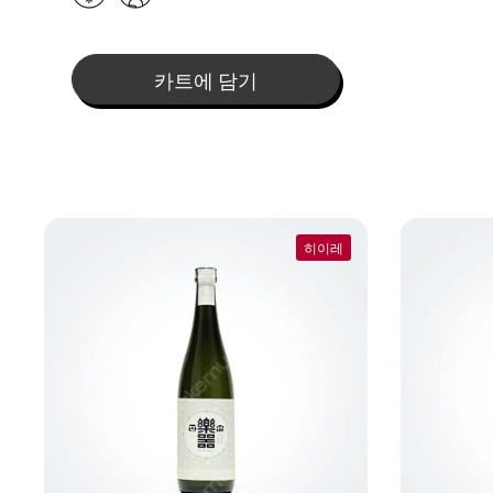
카트에 담기
히이레