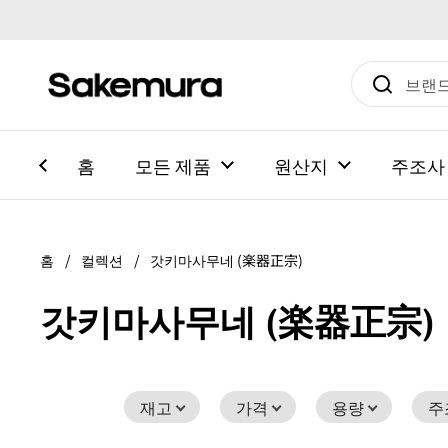
본문으로 건너뛰기
홈
모든 제품
원산지
주조사
홈
/
컬렉션
/
갓키마사무네 (楽器正宗)
갓키마사무네 (楽器正宗)
재고
가격
용량
주