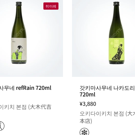
히이레
네 refRain 720ml
갓키마사무네 나카도리
720ml
¥3,880
이키치 본점 (大木代吉
오키다이키치 본점 (大
本店)