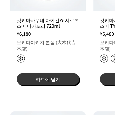
갓키마사무네 다이긴죠 시로츠
갓키마
즈미 나카도리 720ml
즈미 TY
¥6,180
¥5,480
오키다이키치 본점 (大木代吉
오키다
本店)
本店)
카트에 담기