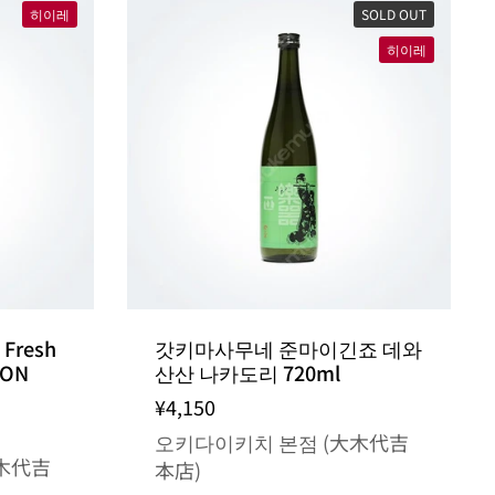
히이레
SOLD OUT
히이레
resh
갓키마사무네 준마이긴죠 데와
SON
산산 나카도리 720ml
¥4,150
오키다이키치 본점 (大木代吉
木代吉
本店)