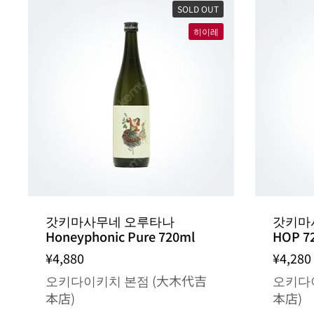
SOLD OUT
히이레
갓키마사무네 오루타나
갓키마사
Honeyphonic Pure 720ml
HOP 7
¥4,880
¥4,280
오키다이키치 본점 (大木代吉
오키다
本店)
本店)