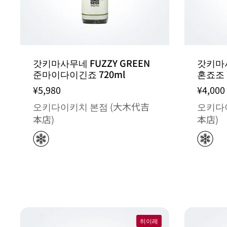
갓키마사무네 FUZZY GREEN
갓키마사
준마이다이긴죠 720ml
혼죠조 
¥5,980
¥4,000
오키다이키치 본점 (大木代吉
오키다
本店)
本店)
히이레