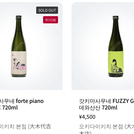
SOLD OUT
히이레
네 forte piano
갓키마사무네 FUZZY G
 720ml
데와산산 720ml
¥4,500
이키치 본점 (大木代吉
오키다이키치 본점 (大
本店)