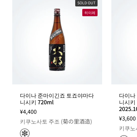
SOLD OUT
히이레
다이나 준마이긴죠 토죠야마다
다이나
니시키 720ml
니시키 
2025.1
¥4,400
¥3,600
키쿠노사토 주조 (菊の里酒造)
키쿠노사