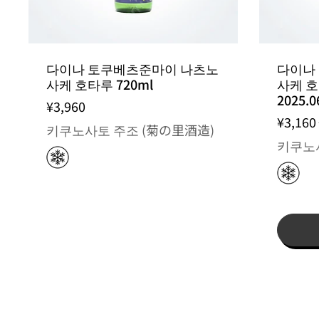
다이나 토쿠베츠준마이 나츠노
다이나
사케 호타루 720ml
사케 호
2025.0
¥3,960
¥3,160
키쿠노사토 주조 (菊の里酒造)
키쿠노사