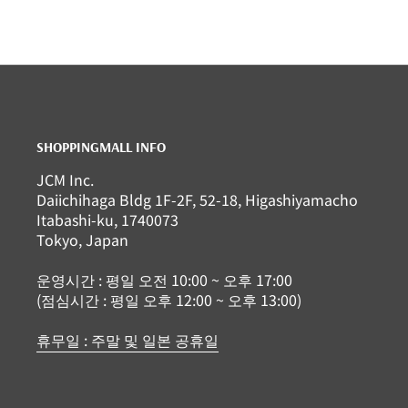
SHOPPINGMALL INFO
JCM Inc.
Daiichihaga Bldg 1F-2F, 52-18, Higashiyamacho
Itabashi-ku, 1740073
Tokyo, Japan
운영시간 : 평일 오전 10:00 ~ 오후 17:00
(점심시간 : 평일 오후 12:00 ~ 오후 13:00)
휴무일 : 주말 및 일본 공휴일