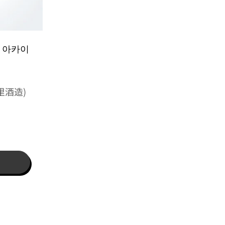
 아카이
里酒造)