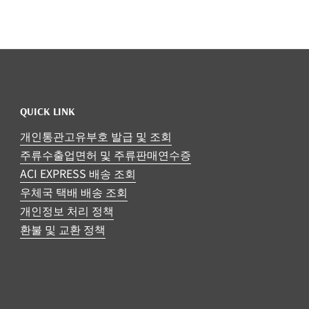
QUICK LINK
개인통관고유부호 발급 및 조회
주류수출업면허 및 주류판매연수증
ACI EXPRESS 배송 조회
우체국 택배 배송 조회
개인정보 처리 정책
환불 및 교환 정책