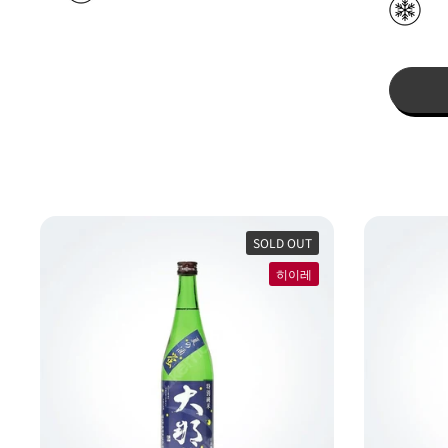
SOLD OUT
히이레