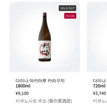
SOLD OUT
히이레
다이나 아카마루 카라구치
다이나
1800ml
720ml
¥9,100
¥3,740
키쿠노사토 주조 (菊の里酒造)
키쿠노사