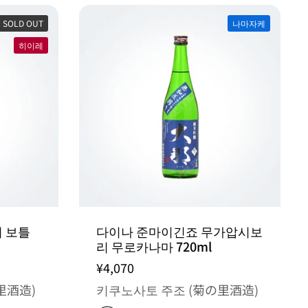
SOLD OUT
나마자케
히이레
 보틀
다이나 준마이긴죠 무가압시보
리 무로카나마 720ml
¥4,070
里酒造)
키쿠노사토 주조 (菊の里酒造)