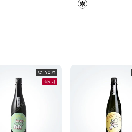
SOLD OUT
히이레