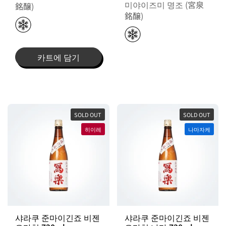
미야이즈미 명조 (宮泉
銘醸)
銘醸)
카트에 담기
SOLD OUT
SOLD OUT
히이레
나마자케
샤라쿠 준마이긴죠 비젠
샤라쿠 준마이긴죠 비젠