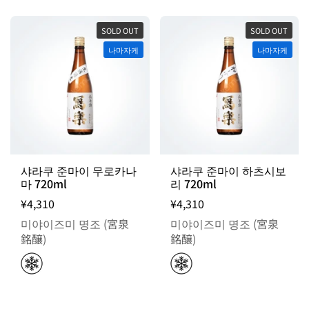
SOLD OUT
SOLD OUT
나마자케
나마자케
샤라쿠 준마이 무로카나
샤라쿠 준마이 하츠시보
마 720ml
리 720ml
¥4,310
¥4,310
미야이즈미 명조 (宮泉
미야이즈미 명조 (宮泉
銘醸)
銘醸)