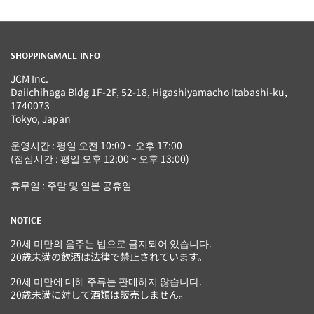
SHOPPINGMALL INFO
JCM Inc.
Daiichihaga Bldg 1F-2F, 52-18, Higashiyamacho Itabashi-ku,
1740073
Tokyo, Japan
운영시간 : 평일 오전 10:00 ~ 오후 17:00
(점심시간 : 평일 오후 12:00 ~ 오후 13:00)
휴무일 : 주말 및 일본 공휴일
NOTICE
20세 미만의 음주는 법으로 금지되어 있습니다.
20歳未満の飲酒は法律で禁止されています。
20세 미만에 대해 주류는 판매하지 않습니다.
20歳未満に対して酒類は販売しません。