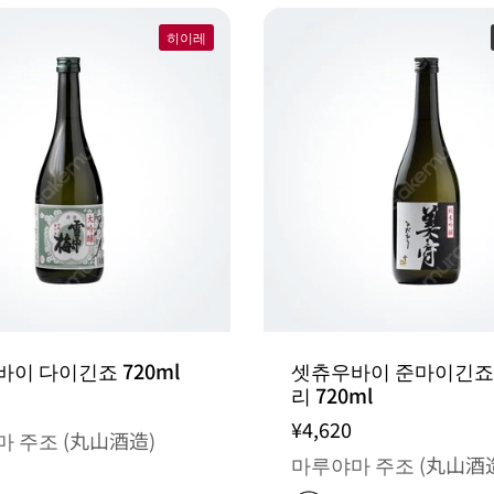
히이레
이 다이긴죠 720ml
셋츄우바이 준마이긴죠
리 720ml
¥4,620
 주조 (丸山酒造)
마루야마 주조 (丸山酒