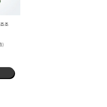
혼죠조
造)