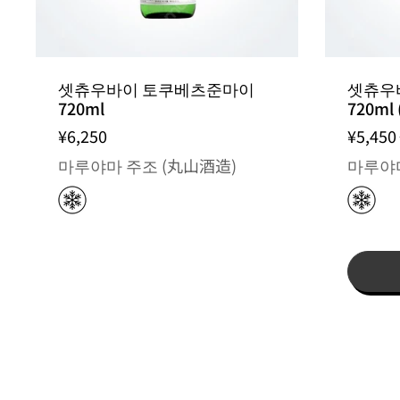
셋츄우바이 토쿠베츠준마이
셋츄우
720ml
720ml
¥6,250
¥5,450
마루야마 주조 (丸山酒造)
마루야마