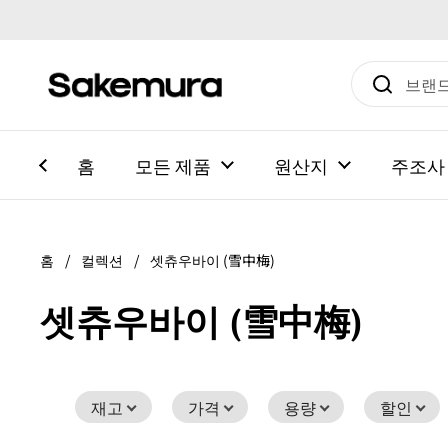
본문으로 건너뛰기
홈
모든 제품
원산지
주조사
홈
/
컬렉션
/
셋츄우바이 (雪中梅)
셋츄우바이 (雪中梅)
재고
가격
용량
할인