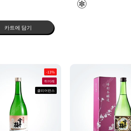
카트에 담기
-13%
히이레
클리어런스