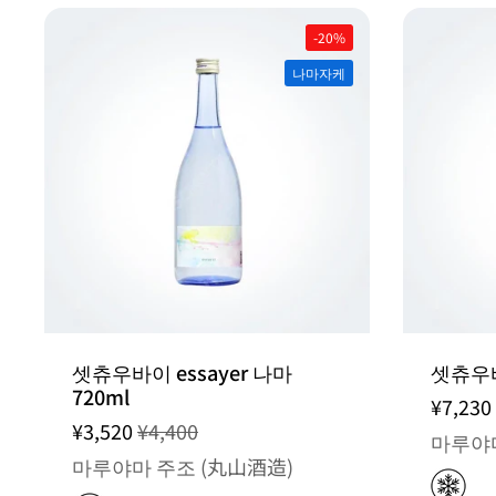
-20%
나마자케
WEEKLY
출고일 지정 불가 / 순차적 출고
SALE
셋츄우바이 essayer 나마
셋츄우바
720ml
¥7,230
¥3,520
¥4,400
마루야마
마루야마 주조 (丸山酒造)