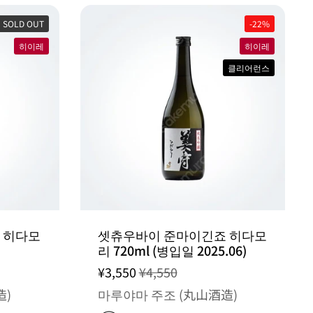
SOLD OUT
-22%
히이레
히이레
클리어런스
 히다모
셋츄우바이 준마이긴죠 히다모
리 720ml (병입일 2025.06)
¥3,550
¥4,550
造)
마루야마 주조 (丸山酒造)