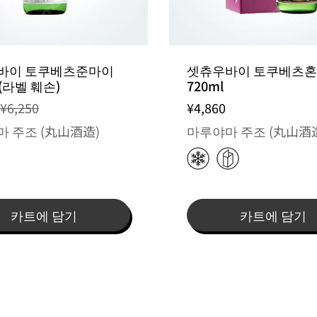
바이 토쿠베츠준마이
셋츄우바이 토쿠베츠
 (라벨 훼손)
720ml
¥6,250
¥4,860
 주조 (丸山酒造)
마루야마 주조 (丸山酒
카트에 담기
카트에 담기