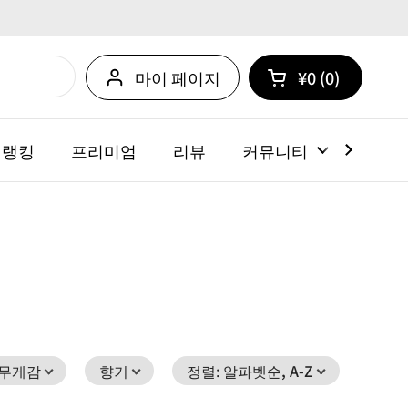
마이 페이지
¥0
0
카트 열기
쇼핑 카트 총계:
카트 내에 제품
 랭킹
프리미엄
리뷰
커뮤니티
뉴스
무게감
향기
정렬
:
알파벳순, A-Z