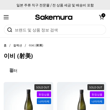
본문으로 건너뛰기
일본 주류 직구 전문몰 / 전 상품 세금 및 배송비 포함
카트 열기
0
메뉴 열기
홈
/
컬렉션
/
이비 (射美)
이비 (射美)
필터
SOLD OUT
SOLD OUT
한정상품
한정상품
나마자케
나마자케