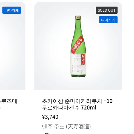
나마자케
SOLD OUT
나마자케
소쿠즈메
초카이산 준마이카라쿠치 +10
슈
무로카나마겐슈 720ml
¥3,740
텐쥬 주조 (天寿酒造)