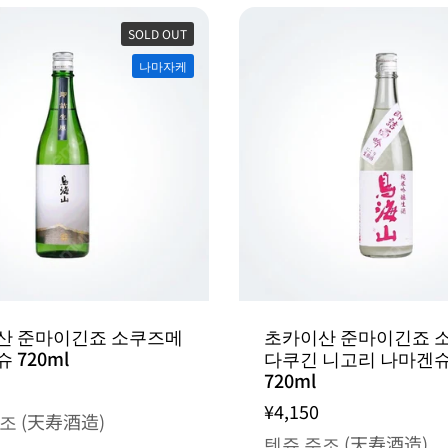
SOLD OUT
나마자케
산 준마이긴죠 소쿠즈메
초카이산 준마이긴죠 
 720ml
다쿠긴 니고리 나마겐
720ml
¥4,150
조 (天寿酒造)
텐쥬 주조 (天寿酒造)