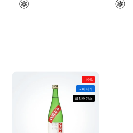
-19%
나마자케
클리어런스