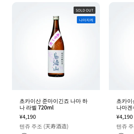
SOLD OUT
나마자케
초카이산 준마이긴죠 나마 하
초카이
나 라벨 720ml
나마겐슈
¥4,190
¥4,190
텐쥬 주조 (天寿酒造)
텐쥬 주