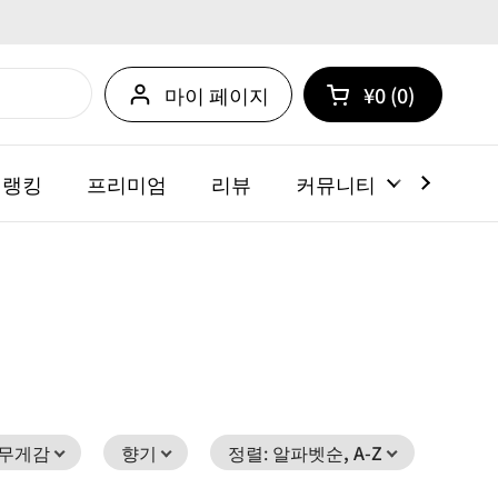
마이 페이지
¥0
0
카트 열기
쇼핑 카트 총계:
카트 내에 제품
 랭킹
프리미엄
리뷰
커뮤니티
뉴스
무게감
향기
정렬
:
알파벳순, A-Z