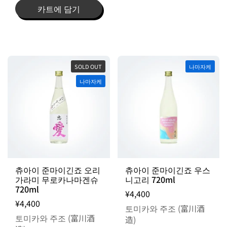
카트에 담기
SOLD OUT
나마자케
나마자케
츄아이 준마이긴죠 오리
츄아이 준마이긴죠 우스
가라미 무로카나마겐슈
니고리 720ml
720ml
¥4,400
¥4,400
토미카와 주조 (富川酒
토미카와 주조 (富川酒
造)