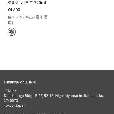
오마치 시즈쿠 720ml
¥4,800
토미카와 주조 (富川酒
造)
SHOPPINGMALL INFO
JCM Inc.
Daiichihaga Bldg 1F-2F, 52-18, Higashiyamacho Itabashi-ku,
1740073
Tokyo, Japan