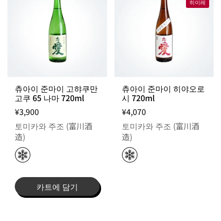
히이레
츄아이 준마이 고햐쿠만
츄아이 준마이 히야오로
고쿠 65 나마 720ml
시 720ml
¥3,900
¥4,070
토미카와 주조 (富川酒
토미카와 주조 (富川酒
造)
造)
카트에 담기