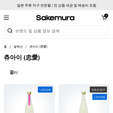
본문으로 건너뛰기
일본 주류 직구 전문몰 / 전 상품 세금 및 배송비 포함
카트 열기
0
메뉴 열기
홈
/
컬렉션
/
츄아이 (忠愛)
츄아이 (忠愛)
필터
나마자케
SOLD OUT
나마자케