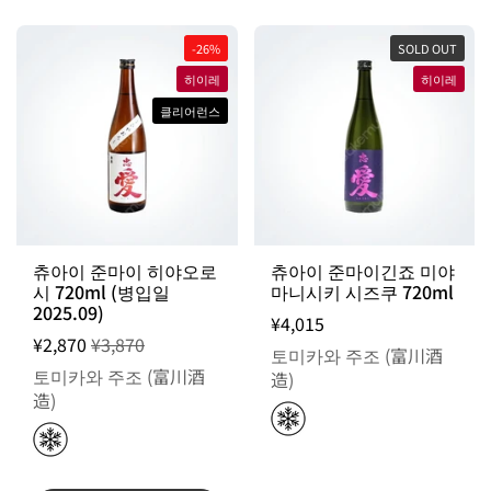
-26%
SOLD OUT
히이레
히이레
클리어런스
츄아이 준마이 히야오로
츄아이 준마이긴죠 미야
시 720ml (병입일
마니시키 시즈쿠 720ml
2025.09)
¥4,015
¥2,870
¥3,870
토미카와 주조 (富川酒
토미카와 주조 (富川酒
造)
造)