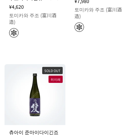
¥7,980
¥4,620
토미카와 주조 (富川酒
토미카와 주조 (富川酒
造)
造)
SOLD OUT
히이레
츄아이 준마이다이긴죠