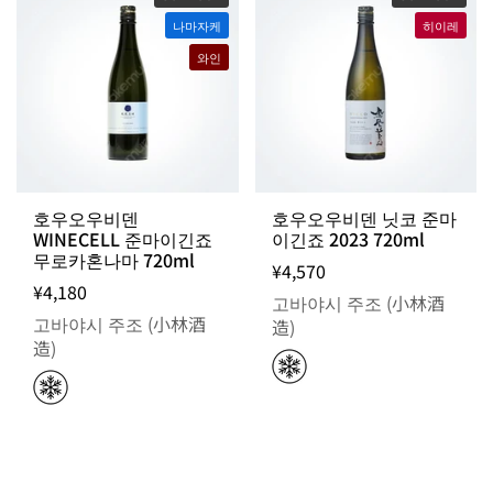
나마자케
히이레
와인
호우오우비덴
호우오우비덴 닛코 준마
WINECELL 준마이긴죠
이긴죠 2023 720ml
무로카혼나마 720ml
¥4,570
¥4,180
고바야시 주조 (小林酒
고바야시 주조 (小林酒
造)
造)