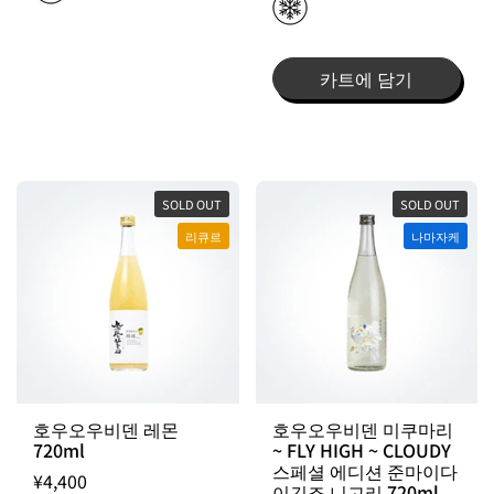
카트에 담기
SOLD OUT
SOLD OUT
리큐르
나마자케
호우오우비덴 레몬
호우오우비덴 미쿠마리
720ml
~ FLY HIGH ~ CLOUDY
스페셜 에디션 준마이다
¥4,400
이긴죠 니고리 720ml