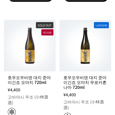
SOLD OUT
나마자케
히이레
호우오우비덴 대지 준마
호우오우비덴 대지 준마
이긴죠 오마치 720ml
이긴죠 오마치 무로카혼
나마 720ml
¥4,400
¥4,400
고바야시 주조 (小林酒
고바야시 주조 (小林酒
造)
造)