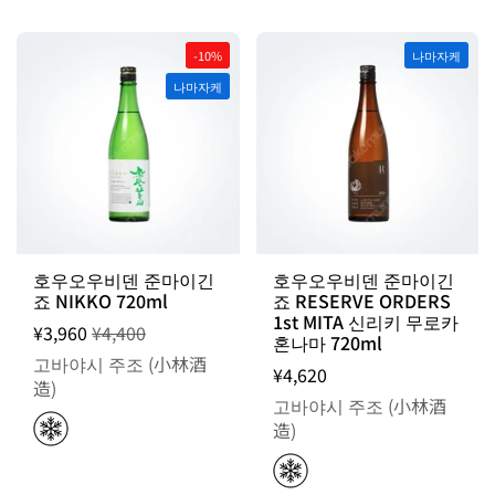
-10%
나마자케
나마자케
TODAY'S
PICK
호우오우비덴 준마이긴
호우오우비덴 준마이긴
죠 NIKKO 720ml
죠 RESERVE ORDERS
1st MITA 신리키 무로카
¥3,960
¥4,400
혼나마 720ml
고바야시 주조 (小林酒
¥4,620
造)
고바야시 주조 (小林酒
造)