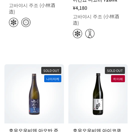
고바야시 주조 (小林酒
¥4,180
造)
고바야시 주조 (小林酒
造)
SOLD OUT
SOLD OUT
나마자케
히이레
호우오우비덴 아오반 준
호우오우비덴 아이코쿠