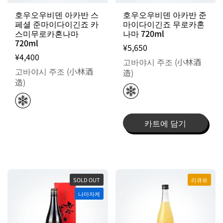
호우오우비덴 아카반 스
호우오우비덴 아카반 준
페셜 준마이다이긴죠 카
마이다이긴죠 무로카혼
스미무로카혼나마
나마 720ml
720ml
¥5,650
¥4,400
고바야시 주조 (小林酒
고바야시 주조 (小林酒
造)
造)
카트에 담기
SOLD OUT
리큐르
나마자케