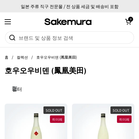
본문으로 건너뛰기
일본 주류 직구 전문몰 / 전 상품 세금 및 배송비 포함
카트 열기
0
메뉴 열기
홈
/
컬렉션
/
호우오우비덴 (鳳凰美田)
호우오우비덴 (鳳凰美田)
필터
SOLD OUT
SOLD OUT
히이레
히이레