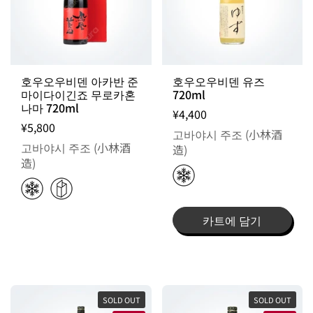
호우오우비덴 아카반 준
호우오우비덴 유즈
마이다이긴죠 무로카혼
720ml
나마 720ml
¥4,400
¥5,800
고바야시 주조 (小林酒
고바야시 주조 (小林酒
造)
造)
카트에 담기
SOLD OUT
SOLD OUT