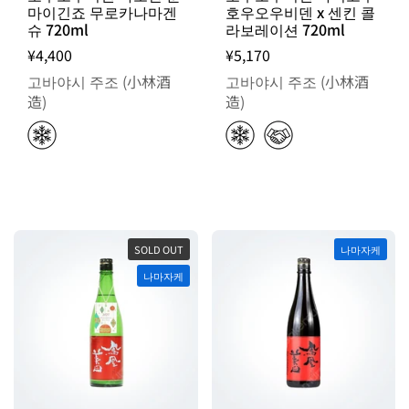
마이긴죠 무로카나마겐
호우오우비덴 x 센킨 콜
슈 720ml
라보레이션 720ml
¥4,400
¥5,170
고바야시 주조 (小林酒
고바야시 주조 (小林酒
造)
造)
SOLD OUT
나마자케
나마자케