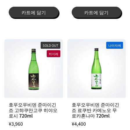
카트에 담기
카트에 담기
SOLD OUT
나마자케
히이레
호우오우비덴 준마이긴
호우오우비덴 준마이긴
죠 고햐쿠만고쿠 히야오
죠 료쿠반 카메노오 무
로시 720ml
로카혼나마 720ml
¥3,960
¥4,400